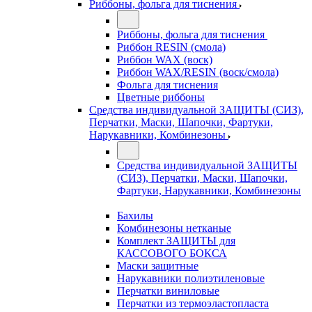
Риббоны, фольга для тиснения
Риббоны, фольга для тиснения
Риббон RESIN (смола)
Риббон WAX (воск)
Риббон WAX/RESIN (воск/смола)
Фольга для тиснения
Цветные риббоны
Средства индивидуальной ЗАЩИТЫ (СИЗ),
Перчатки, Маски, Шапочки, Фартуки,
Нарукавники, Комбинезоны
Средства индивидуальной ЗАЩИТЫ
(СИЗ), Перчатки, Маски, Шапочки,
Фартуки, Нарукавники, Комбинезоны
Бахилы
Комбинезоны нетканые
Комплект ЗАЩИТЫ для
КАССОВОГО БОКСА
Маски защитные
Нарукавники полиэтиленовые
Перчатки виниловые
Перчатки из термоэластопласта