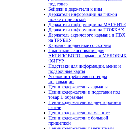
под товар
Бейджи и держатели к ним
Держатели информации на гибкой
ножке с присоской
Держатели информации на МАГНИТЕ
Держатели информации на НОЖКАХ
Держатель акрилового кармана и ПВХ
на ТРУБКУ
Карманы подвесные со скотчем
Пластиковые основания для
АКРИЛОВОГО кармана и МЕЛОВЫХ
ФИГУР
Подставки для информации, меню и
подарочные карты
Уголок потребителя и стенды
информации
Ценникодержатели - карманы
Ценникодержатели и подставки под
товар L-образные
Ценникодержатели на двустороннем
скотче
Ценникодержатели на магните
Ценникодержатели с большой
прищепкой
Ценникодержатели с магнитным