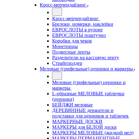
Кросс-мерчендайзинг
Кросс-мерчендайзинг
Брелоки, номерки, наклейки
ЕВРОСЛОТЫ в рулоне
ЕВРОСЛОТЫ поштучно
Коробки для чеков
Монетницы
Подвесные ленты
Разделители на кассовую ленту
Страйпхолдер
Меловые (грифельные) ценники и маркеры
Меловые (грифельные) ценники и
маркеры
L-образные МЕЛОВЫЕ таблички
(ценники)
БЕЙДЖИ меловые
ДЕРЕВЯННЫЕ держатели и
подставки для ценников и табличек
МАРКЕРНЫЕ ДОСКИ
МАРКЕРЫ для БЕЛОЙ доски
МАРКЕРЫ МЕЛОВЫЕ (жидкий мел)
МАРКЕРЫ ПЕРМАНЕНТНЫЕ