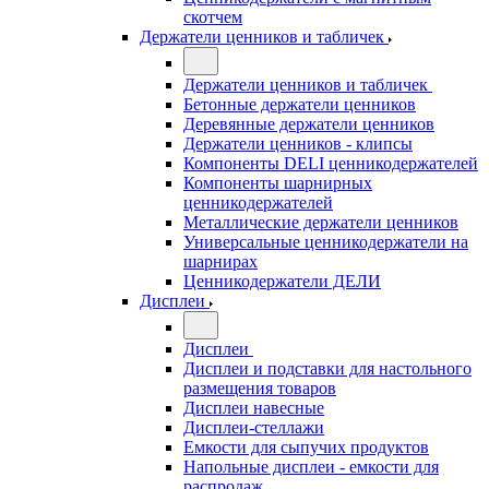
скотчем
Держатели ценников и табличек
Держатели ценников и табличек
Бетонные держатели ценников
Деревянные держатели ценников
Держатели ценников - клипсы
Компоненты DELI ценникодержателей
Компоненты шарнирных
ценникодержателей
Металлические держатели ценников
Универсальные ценникодержатели на
шарнирах
Ценникодержатели ДЕЛИ
Дисплеи
Дисплеи
Дисплеи и подставки для настольного
размещения товаров
Дисплеи навесные
Дисплеи-стеллажи
Емкости для сыпучих продуктов
Напольные дисплеи - емкости для
распродаж