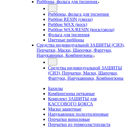
Риббоны, фольга для тиснения
Риббоны, фольга для тиснения
Риббон RESIN (смола)
Риббон WAX (воск)
Риббон WAX/RESIN (воск/смола)
Фольга для тиснения
Цветные риббоны
Средства индивидуальной ЗАЩИТЫ (СИЗ),
Перчатки, Маски, Шапочки, Фартуки,
Нарукавники, Комбинезоны
Средства индивидуальной ЗАЩИТЫ
(СИЗ), Перчатки, Маски, Шапочки,
Фартуки, Нарукавники, Комбинезоны
Бахилы
Комбинезоны нетканые
Комплект ЗАЩИТЫ для
КАССОВОГО БОКСА
Маски защитные
Нарукавники полиэтиленовые
Перчатки виниловые
Перчатки из термоэластопласта