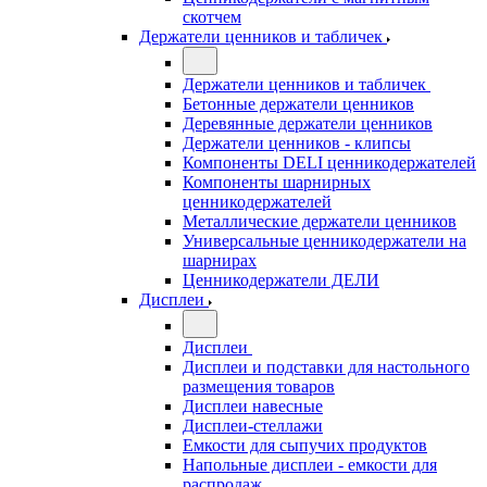
скотчем
Держатели ценников и табличек
Держатели ценников и табличек
Бетонные держатели ценников
Деревянные держатели ценников
Держатели ценников - клипсы
Компоненты DELI ценникодержателей
Компоненты шарнирных
ценникодержателей
Металлические держатели ценников
Универсальные ценникодержатели на
шарнирах
Ценникодержатели ДЕЛИ
Дисплеи
Дисплеи
Дисплеи и подставки для настольного
размещения товаров
Дисплеи навесные
Дисплеи-стеллажи
Емкости для сыпучих продуктов
Напольные дисплеи - емкости для
распродаж