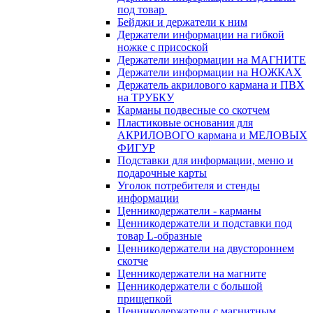
под товар
Бейджи и держатели к ним
Держатели информации на гибкой
ножке с присоской
Держатели информации на МАГНИТЕ
Держатели информации на НОЖКАХ
Держатель акрилового кармана и ПВХ
на ТРУБКУ
Карманы подвесные со скотчем
Пластиковые основания для
АКРИЛОВОГО кармана и МЕЛОВЫХ
ФИГУР
Подставки для информации, меню и
подарочные карты
Уголок потребителя и стенды
информации
Ценникодержатели - карманы
Ценникодержатели и подставки под
товар L-образные
Ценникодержатели на двустороннем
скотче
Ценникодержатели на магните
Ценникодержатели с большой
прищепкой
Ценникодержатели с магнитным