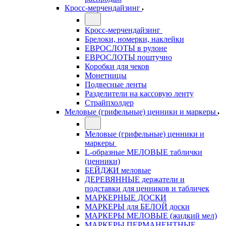
Кросс-мерчендайзинг
Кросс-мерчендайзинг
Брелоки, номерки, наклейки
ЕВРОСЛОТЫ в рулоне
ЕВРОСЛОТЫ поштучно
Коробки для чеков
Монетницы
Подвесные ленты
Разделители на кассовую ленту
Страйпхолдер
Меловые (грифельные) ценники и маркеры
Меловые (грифельные) ценники и
маркеры
L-образные МЕЛОВЫЕ таблички
(ценники)
БЕЙДЖИ меловые
ДЕРЕВЯННЫЕ держатели и
подставки для ценников и табличек
МАРКЕРНЫЕ ДОСКИ
МАРКЕРЫ для БЕЛОЙ доски
МАРКЕРЫ МЕЛОВЫЕ (жидкий мел)
МАРКЕРЫ ПЕРМАНЕНТНЫЕ