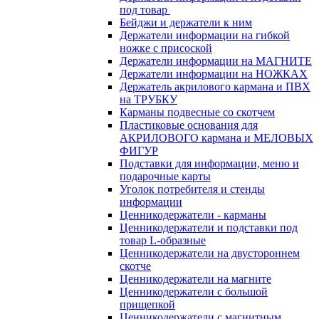
под товар
Бейджи и держатели к ним
Держатели информации на гибкой
ножке с присоской
Держатели информации на МАГНИТЕ
Держатели информации на НОЖКАХ
Держатель акрилового кармана и ПВХ
на ТРУБКУ
Карманы подвесные со скотчем
Пластиковые основания для
АКРИЛОВОГО кармана и МЕЛОВЫХ
ФИГУР
Подставки для информации, меню и
подарочные карты
Уголок потребителя и стенды
информации
Ценникодержатели - карманы
Ценникодержатели и подставки под
товар L-образные
Ценникодержатели на двустороннем
скотче
Ценникодержатели на магните
Ценникодержатели с большой
прищепкой
Ценникодержатели с магнитным