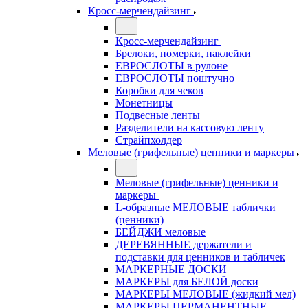
Кросс-мерчендайзинг
Кросс-мерчендайзинг
Брелоки, номерки, наклейки
ЕВРОСЛОТЫ в рулоне
ЕВРОСЛОТЫ поштучно
Коробки для чеков
Монетницы
Подвесные ленты
Разделители на кассовую ленту
Страйпхолдер
Меловые (грифельные) ценники и маркеры
Меловые (грифельные) ценники и
маркеры
L-образные МЕЛОВЫЕ таблички
(ценники)
БЕЙДЖИ меловые
ДЕРЕВЯННЫЕ держатели и
подставки для ценников и табличек
МАРКЕРНЫЕ ДОСКИ
МАРКЕРЫ для БЕЛОЙ доски
МАРКЕРЫ МЕЛОВЫЕ (жидкий мел)
МАРКЕРЫ ПЕРМАНЕНТНЫЕ