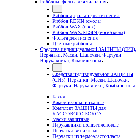
Риббоны, фольга для тиснения
Риббоны, фольга для тиснения
Риббон RESIN (смола)
Риббон WAX (воск)
Риббон WAX/RESIN (воск/смола)
Фольга для тиснения
Цветные риббоны
Средства индивидуальной ЗАЩИТЫ (СИЗ),
Перчатки, Маски, Шапочки, Фартуки,
Нарукавники, Комбинезоны
Средства индивидуальной ЗАЩИТЫ
(СИЗ), Перчатки, Маски, Шапочки,
Фартуки, Нарукавники, Комбинезоны
Бахилы
Комбинезоны нетканые
Комплект ЗАЩИТЫ для
КАССОВОГО БОКСА
Маски защитные
Нарукавники полиэтиленовые
Перчатки виниловые
Перчатки из термоэластопласта