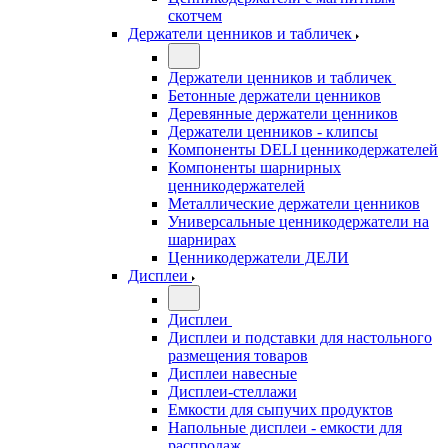
скотчем
Держатели ценников и табличек
Держатели ценников и табличек
Бетонные держатели ценников
Деревянные держатели ценников
Держатели ценников - клипсы
Компоненты DELI ценникодержателей
Компоненты шарнирных
ценникодержателей
Металлические держатели ценников
Универсальные ценникодержатели на
шарнирах
Ценникодержатели ДЕЛИ
Дисплеи
Дисплеи
Дисплеи и подставки для настольного
размещения товаров
Дисплеи навесные
Дисплеи-стеллажи
Емкости для сыпучих продуктов
Напольные дисплеи - емкости для
распродаж