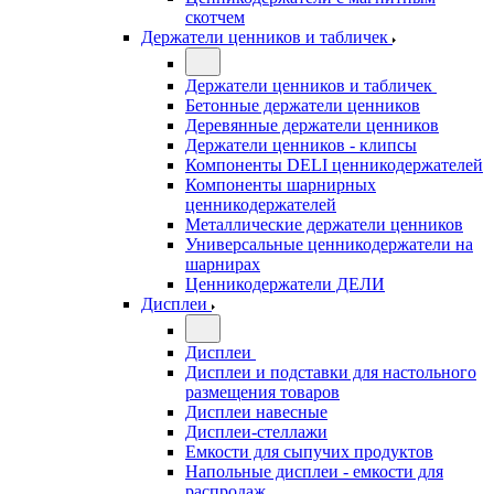
скотчем
Держатели ценников и табличек
Держатели ценников и табличек
Бетонные держатели ценников
Деревянные держатели ценников
Держатели ценников - клипсы
Компоненты DELI ценникодержателей
Компоненты шарнирных
ценникодержателей
Металлические держатели ценников
Универсальные ценникодержатели на
шарнирах
Ценникодержатели ДЕЛИ
Дисплеи
Дисплеи
Дисплеи и подставки для настольного
размещения товаров
Дисплеи навесные
Дисплеи-стеллажи
Емкости для сыпучих продуктов
Напольные дисплеи - емкости для
распродаж