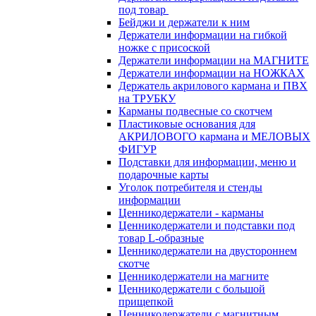
под товар
Бейджи и держатели к ним
Держатели информации на гибкой
ножке с присоской
Держатели информации на МАГНИТЕ
Держатели информации на НОЖКАХ
Держатель акрилового кармана и ПВХ
на ТРУБКУ
Карманы подвесные со скотчем
Пластиковые основания для
АКРИЛОВОГО кармана и МЕЛОВЫХ
ФИГУР
Подставки для информации, меню и
подарочные карты
Уголок потребителя и стенды
информации
Ценникодержатели - карманы
Ценникодержатели и подставки под
товар L-образные
Ценникодержатели на двустороннем
скотче
Ценникодержатели на магните
Ценникодержатели с большой
прищепкой
Ценникодержатели с магнитным