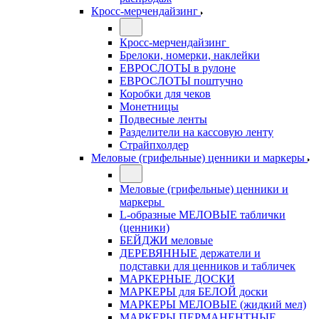
Кросс-мерчендайзинг
Кросс-мерчендайзинг
Брелоки, номерки, наклейки
ЕВРОСЛОТЫ в рулоне
ЕВРОСЛОТЫ поштучно
Коробки для чеков
Монетницы
Подвесные ленты
Разделители на кассовую ленту
Страйпхолдер
Меловые (грифельные) ценники и маркеры
Меловые (грифельные) ценники и
маркеры
L-образные МЕЛОВЫЕ таблички
(ценники)
БЕЙДЖИ меловые
ДЕРЕВЯННЫЕ держатели и
подставки для ценников и табличек
МАРКЕРНЫЕ ДОСКИ
МАРКЕРЫ для БЕЛОЙ доски
МАРКЕРЫ МЕЛОВЫЕ (жидкий мел)
МАРКЕРЫ ПЕРМАНЕНТНЫЕ