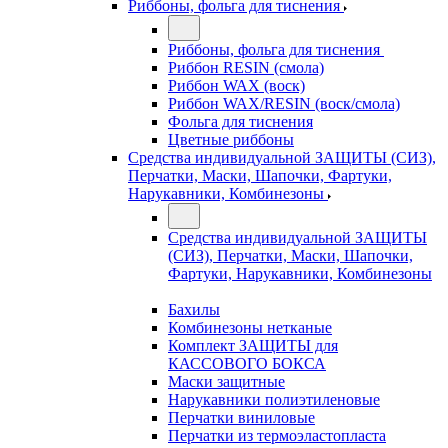
Риббоны, фольга для тиснения
Риббоны, фольга для тиснения
Риббон RESIN (смола)
Риббон WAX (воск)
Риббон WAX/RESIN (воск/смола)
Фольга для тиснения
Цветные риббоны
Средства индивидуальной ЗАЩИТЫ (СИЗ),
Перчатки, Маски, Шапочки, Фартуки,
Нарукавники, Комбинезоны
Средства индивидуальной ЗАЩИТЫ
(СИЗ), Перчатки, Маски, Шапочки,
Фартуки, Нарукавники, Комбинезоны
Бахилы
Комбинезоны нетканые
Комплект ЗАЩИТЫ для
КАССОВОГО БОКСА
Маски защитные
Нарукавники полиэтиленовые
Перчатки виниловые
Перчатки из термоэластопласта