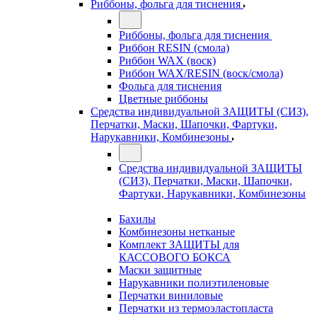
Риббоны, фольга для тиснения
Риббоны, фольга для тиснения
Риббон RESIN (смола)
Риббон WAX (воск)
Риббон WAX/RESIN (воск/смола)
Фольга для тиснения
Цветные риббоны
Средства индивидуальной ЗАЩИТЫ (СИЗ),
Перчатки, Маски, Шапочки, Фартуки,
Нарукавники, Комбинезоны
Средства индивидуальной ЗАЩИТЫ
(СИЗ), Перчатки, Маски, Шапочки,
Фартуки, Нарукавники, Комбинезоны
Бахилы
Комбинезоны нетканые
Комплект ЗАЩИТЫ для
КАССОВОГО БОКСА
Маски защитные
Нарукавники полиэтиленовые
Перчатки виниловые
Перчатки из термоэластопласта