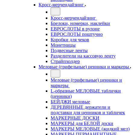
Кросс-мерчендайзинг
Кросс-мерчендайзинг
Брелоки, номерки, наклейки
ЕВРОСЛОТЫ в рулоне
ЕВРОСЛОТЫ поштучно
Коробки для чеков
Монетницы
Подвесные ленты
Разделители на кассовую ленту
Страйпхолдер
Меловые (грифельные) ценники и маркеры
Меловые (грифельные) ценники и
маркеры
L-образные МЕЛОВЫЕ таблички
(ценники)
БЕЙДЖИ меловые
ДЕРЕВЯННЫЕ держатели и
подставки для ценников и табличек
МАРКЕРНЫЕ ДОСКИ
МАРКЕРЫ для БЕЛОЙ доски
МАРКЕРЫ МЕЛОВЫЕ (жидкий мел)
МАРКЕРЫ ПЕРМАНЕНТНЫЕ