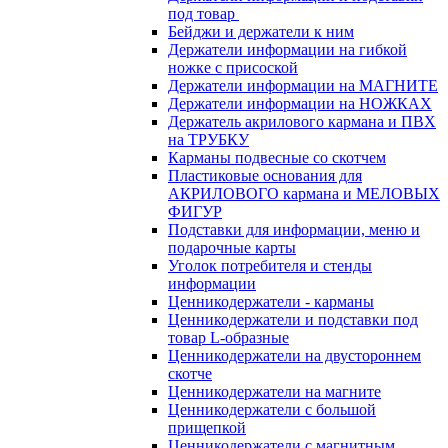
под товар
Бейджи и держатели к ним
Держатели информации на гибкой
ножке с присоской
Держатели информации на МАГНИТЕ
Держатели информации на НОЖКАХ
Держатель акрилового кармана и ПВХ
на ТРУБКУ
Карманы подвесные со скотчем
Пластиковые основания для
АКРИЛОВОГО кармана и МЕЛОВЫХ
ФИГУР
Подставки для информации, меню и
подарочные карты
Уголок потребителя и стенды
информации
Ценникодержатели - карманы
Ценникодержатели и подставки под
товар L-образные
Ценникодержатели на двустороннем
скотче
Ценникодержатели на магните
Ценникодержатели с большой
прищепкой
Ценникодержатели с магнитным