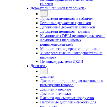
скотчем
Держатели ценников и табличек
Держатели ценников и табличек
Бетонные держатели ценников
Деревянные держатели ценников
Держатели ценников - клипсы
Компоненты DELI ценникодержателей
Компоненты шарнирных
ценникодержателей
Металлические держатели ценников
Универсальные ценникодержатели на
шарнирах
Ценникодержатели ДЕЛИ
Дисплеи
Дисплеи
Дисплеи и подставки для настольного
размещения товаров
Дисплеи навесные
Дисплеи-стеллажи
Емкости для сыпучих продуктов
Напольные дисплеи - емкости для
распродаж