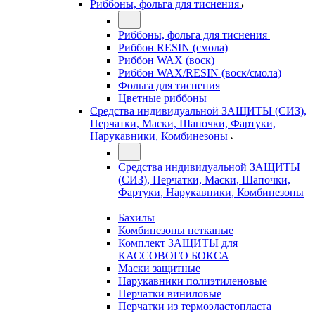
Риббоны, фольга для тиснения
Риббоны, фольга для тиснения
Риббон RESIN (смола)
Риббон WAX (воск)
Риббон WAX/RESIN (воск/смола)
Фольга для тиснения
Цветные риббоны
Средства индивидуальной ЗАЩИТЫ (СИЗ),
Перчатки, Маски, Шапочки, Фартуки,
Нарукавники, Комбинезоны
Средства индивидуальной ЗАЩИТЫ
(СИЗ), Перчатки, Маски, Шапочки,
Фартуки, Нарукавники, Комбинезоны
Бахилы
Комбинезоны нетканые
Комплект ЗАЩИТЫ для
КАССОВОГО БОКСА
Маски защитные
Нарукавники полиэтиленовые
Перчатки виниловые
Перчатки из термоэластопласта