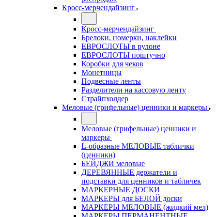
Кросс-мерчендайзинг
Кросс-мерчендайзинг
Брелоки, номерки, наклейки
ЕВРОСЛОТЫ в рулоне
ЕВРОСЛОТЫ поштучно
Коробки для чеков
Монетницы
Подвесные ленты
Разделители на кассовую ленту
Страйпхолдер
Меловые (грифельные) ценники и маркеры
Меловые (грифельные) ценники и
маркеры
L-образные МЕЛОВЫЕ таблички
(ценники)
БЕЙДЖИ меловые
ДЕРЕВЯННЫЕ держатели и
подставки для ценников и табличек
МАРКЕРНЫЕ ДОСКИ
МАРКЕРЫ для БЕЛОЙ доски
МАРКЕРЫ МЕЛОВЫЕ (жидкий мел)
МАРКЕРЫ ПЕРМАНЕНТНЫЕ