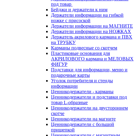
под товар
Бейджи и держатели к ним
Держатели информации на гибкой
ножке с присоской
Держатели информации на МАГНИТЕ
Держатели информации на НОЖКАХ
Держатель акрилового кармана и ПВХ
на ТРУБКУ
Карманы подвесные со скотчем
Пластиковые основания для
АКРИЛОВОГО кармана и МЕЛОВЫХ
ФИГУР
Подставки для информации, меню и
подарочные карты
Уголок потребителя и стенды
информации
Ценникодержатели - карманы
Ценникодержатели и подставки под
товар L-образные
Ценникодержатели на двустороннем
скотче
Ценникодержатели на магните
Ценникодержатели с большой
прищепкой
Ценникодержатели с магнитным