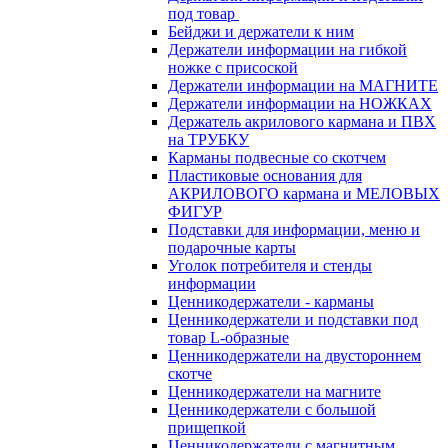
под товар
Бейджи и держатели к ним
Держатели информации на гибкой
ножке с присоской
Держатели информации на МАГНИТЕ
Держатели информации на НОЖКАХ
Держатель акрилового кармана и ПВХ
на ТРУБКУ
Карманы подвесные со скотчем
Пластиковые основания для
АКРИЛОВОГО кармана и МЕЛОВЫХ
ФИГУР
Подставки для информации, меню и
подарочные карты
Уголок потребителя и стенды
информации
Ценникодержатели - карманы
Ценникодержатели и подставки под
товар L-образные
Ценникодержатели на двустороннем
скотче
Ценникодержатели на магните
Ценникодержатели с большой
прищепкой
Ценникодержатели с магнитным