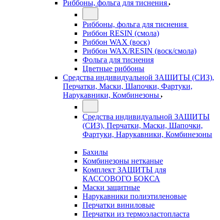
Риббоны, фольга для тиснения
Риббоны, фольга для тиснения
Риббон RESIN (смола)
Риббон WAX (воск)
Риббон WAX/RESIN (воск/смола)
Фольга для тиснения
Цветные риббоны
Средства индивидуальной ЗАЩИТЫ (СИЗ),
Перчатки, Маски, Шапочки, Фартуки,
Нарукавники, Комбинезоны
Средства индивидуальной ЗАЩИТЫ
(СИЗ), Перчатки, Маски, Шапочки,
Фартуки, Нарукавники, Комбинезоны
Бахилы
Комбинезоны нетканые
Комплект ЗАЩИТЫ для
КАССОВОГО БОКСА
Маски защитные
Нарукавники полиэтиленовые
Перчатки виниловые
Перчатки из термоэластопласта