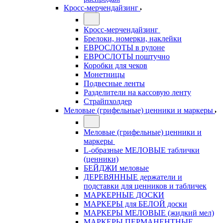
Кросс-мерчендайзинг
Кросс-мерчендайзинг
Брелоки, номерки, наклейки
ЕВРОСЛОТЫ в рулоне
ЕВРОСЛОТЫ поштучно
Коробки для чеков
Монетницы
Подвесные ленты
Разделители на кассовую ленту
Страйпхолдер
Меловые (грифельные) ценники и маркеры
Меловые (грифельные) ценники и
маркеры
L-образные МЕЛОВЫЕ таблички
(ценники)
БЕЙДЖИ меловые
ДЕРЕВЯННЫЕ держатели и
подставки для ценников и табличек
МАРКЕРНЫЕ ДОСКИ
МАРКЕРЫ для БЕЛОЙ доски
МАРКЕРЫ МЕЛОВЫЕ (жидкий мел)
МАРКЕРЫ ПЕРМАНЕНТНЫЕ