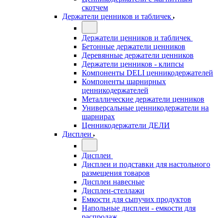
скотчем
Держатели ценников и табличек
Держатели ценников и табличек
Бетонные держатели ценников
Деревянные держатели ценников
Держатели ценников - клипсы
Компоненты DELI ценникодержателей
Компоненты шарнирных
ценникодержателей
Металлические держатели ценников
Универсальные ценникодержатели на
шарнирах
Ценникодержатели ДЕЛИ
Дисплеи
Дисплеи
Дисплеи и подставки для настольного
размещения товаров
Дисплеи навесные
Дисплеи-стеллажи
Емкости для сыпучих продуктов
Напольные дисплеи - емкости для
распродаж