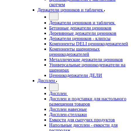
скотчем
Держатели ценников и табличек
Держатели ценников и табличек
Бетонные держатели ценников
Деревянные держатели ценников
Держатели ценников - клипсы
Компоненты DELI ценникодержателей
Компоненты шарнирных
ценникодержателей
Металлические держатели ценников
Универсальные ценникодержатели на
шарнирах
Ценникодержатели ДЕЛИ
Дисплеи
Дисплеи
Дисплеи и подставки для настольного
размещения товаров
Дисплеи навесные
Дисплеи-стеллажи
Емкости для сыпучих продуктов
Напольные дисплеи - емкости для
распродаж