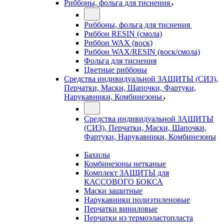
Риббоны, фольга для тиснения
Риббоны, фольга для тиснения
Риббон RESIN (смола)
Риббон WAX (воск)
Риббон WAX/RESIN (воск/смола)
Фольга для тиснения
Цветные риббоны
Средства индивидуальной ЗАЩИТЫ (СИЗ),
Перчатки, Маски, Шапочки, Фартуки,
Нарукавники, Комбинезоны
Средства индивидуальной ЗАЩИТЫ
(СИЗ), Перчатки, Маски, Шапочки,
Фартуки, Нарукавники, Комбинезоны
Бахилы
Комбинезоны нетканые
Комплект ЗАЩИТЫ для
КАССОВОГО БОКСА
Маски защитные
Нарукавники полиэтиленовые
Перчатки виниловые
Перчатки из термоэластопласта