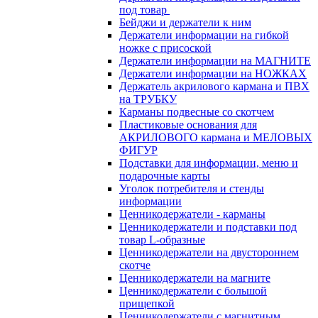
под товар
Бейджи и держатели к ним
Держатели информации на гибкой
ножке с присоской
Держатели информации на МАГНИТЕ
Держатели информации на НОЖКАХ
Держатель акрилового кармана и ПВХ
на ТРУБКУ
Карманы подвесные со скотчем
Пластиковые основания для
АКРИЛОВОГО кармана и МЕЛОВЫХ
ФИГУР
Подставки для информации, меню и
подарочные карты
Уголок потребителя и стенды
информации
Ценникодержатели - карманы
Ценникодержатели и подставки под
товар L-образные
Ценникодержатели на двустороннем
скотче
Ценникодержатели на магните
Ценникодержатели с большой
прищепкой
Ценникодержатели с магнитным