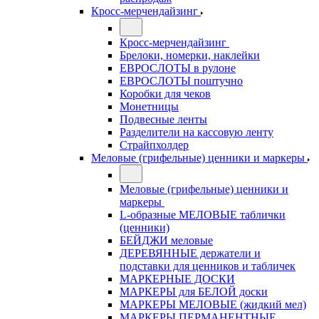
Кросс-мерчендайзинг
Кросс-мерчендайзинг
Брелоки, номерки, наклейки
ЕВРОСЛОТЫ в рулоне
ЕВРОСЛОТЫ поштучно
Коробки для чеков
Монетницы
Подвесные ленты
Разделители на кассовую ленту
Страйпхолдер
Меловые (грифельные) ценники и маркеры
Меловые (грифельные) ценники и
маркеры
L-образные МЕЛОВЫЕ таблички
(ценники)
БЕЙДЖИ меловые
ДЕРЕВЯННЫЕ держатели и
подставки для ценников и табличек
МАРКЕРНЫЕ ДОСКИ
МАРКЕРЫ для БЕЛОЙ доски
МАРКЕРЫ МЕЛОВЫЕ (жидкий мел)
МАРКЕРЫ ПЕРМАНЕНТНЫЕ