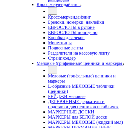
Кросс-мерчендайзинг
Кросс-мерчендайзинг
Брелоки, номерки, наклейки
ЕВРОСЛОТЫ в рулоне
ЕВРОСЛОТЫ поштучно
Коробки для чеков
Монетницы
Подвесные ленты
Разделители на кассовую ленту
Страйпхолдер
Меловые (грифельные) ценники и маркеры
Меловые (грифельные) ценники и
маркеры
L-образные МЕЛОВЫЕ таблички
(ценники)
БЕЙДЖИ меловые
ДЕРЕВЯННЫЕ держатели и
подставки для ценников и табличек
МАРКЕРНЫЕ ДОСКИ
МАРКЕРЫ для БЕЛОЙ доски
МАРКЕРЫ МЕЛОВЫЕ (жидкий мел)
МАРКЕРЫ ПЕРМАНЕНТНЫЕ