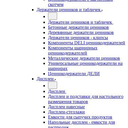
скотчем
Держатели ценников и табличек
Держатели ценников и табличек
Бетонные держатели ценников
Деревянные держатели ценников
Держатели ценников - клипсы
Компоненты DELI ценникодержателей
Компоненты шарнирных
ценникодержателей
Металлические держатели ценников
Универсальные ценникодержатели на
шарнирах
Ценникодержатели ДЕЛИ
Дисплеи
Дисплеи
Дисплеи и подставки для настольного
размещения товаров
Дисплеи навесные
Дисплеи-стеллажи
Емкости для сыпучих продуктов
Напольные дисплеи - емкости для
распродаж