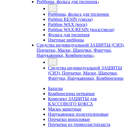
Риббоны, фольга для тиснения
Риббоны, фольга для тиснения
Риббон RESIN (смола)
Риббон WAX (воск)
Риббон WAX/RESIN (воск/смола)
Фольга для тиснения
Цветные риббоны
Средства индивидуальной ЗАЩИТЫ (СИЗ),
Перчатки, Маски, Шапочки, Фартуки,
Нарукавники, Комбинезоны
Средства индивидуальной ЗАЩИТЫ
(СИЗ), Перчатки, Маски, Шапочки,
Фартуки, Нарукавники, Комбинезоны
Бахилы
Комбинезоны нетканые
Комплект ЗАЩИТЫ для
КАССОВОГО БОКСА
Маски защитные
Нарукавники полиэтиленовые
Перчатки виниловые
Перчатки из термоэластопласта