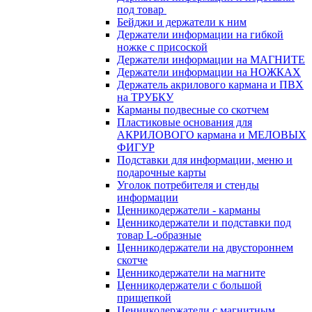
под товар
Бейджи и держатели к ним
Держатели информации на гибкой
ножке с присоской
Держатели информации на МАГНИТЕ
Держатели информации на НОЖКАХ
Держатель акрилового кармана и ПВХ
на ТРУБКУ
Карманы подвесные со скотчем
Пластиковые основания для
АКРИЛОВОГО кармана и МЕЛОВЫХ
ФИГУР
Подставки для информации, меню и
подарочные карты
Уголок потребителя и стенды
информации
Ценникодержатели - карманы
Ценникодержатели и подставки под
товар L-образные
Ценникодержатели на двустороннем
скотче
Ценникодержатели на магните
Ценникодержатели с большой
прищепкой
Ценникодержатели с магнитным