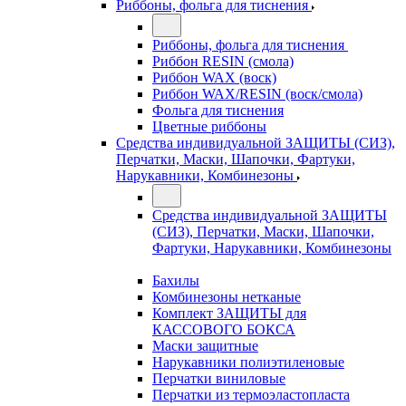
Риббоны, фольга для тиснения
Риббоны, фольга для тиснения
Риббон RESIN (смола)
Риббон WAX (воск)
Риббон WAX/RESIN (воск/смола)
Фольга для тиснения
Цветные риббоны
Средства индивидуальной ЗАЩИТЫ (СИЗ),
Перчатки, Маски, Шапочки, Фартуки,
Нарукавники, Комбинезоны
Средства индивидуальной ЗАЩИТЫ
(СИЗ), Перчатки, Маски, Шапочки,
Фартуки, Нарукавники, Комбинезоны
Бахилы
Комбинезоны нетканые
Комплект ЗАЩИТЫ для
КАССОВОГО БОКСА
Маски защитные
Нарукавники полиэтиленовые
Перчатки виниловые
Перчатки из термоэластопласта