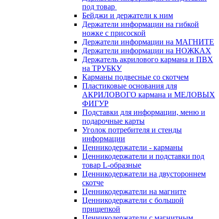
под товар
Бейджи и держатели к ним
Держатели информации на гибкой
ножке с присоской
Держатели информации на МАГНИТЕ
Держатели информации на НОЖКАХ
Держатель акрилового кармана и ПВХ
на ТРУБКУ
Карманы подвесные со скотчем
Пластиковые основания для
АКРИЛОВОГО кармана и МЕЛОВЫХ
ФИГУР
Подставки для информации, меню и
подарочные карты
Уголок потребителя и стенды
информации
Ценникодержатели - карманы
Ценникодержатели и подставки под
товар L-образные
Ценникодержатели на двустороннем
скотче
Ценникодержатели на магните
Ценникодержатели с большой
прищепкой
Ценникодержатели с магнитным