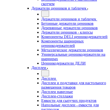
скотчем
Держатели ценников и табличек
Держатели ценников и табличек
Бетонные держатели ценников
Деревянные держатели ценников
Держатели ценников - клипсы
Компоненты DELI ценникодержателей
Компоненты шарнирных
ценникодержателей
Металлические держатели ценников
Универсальные ценникодержатели на
шарнирах
Ценникодержатели ДЕЛИ
Дисплеи
Дисплеи
Дисплеи и подставки для настольного
размещения товаров
Дисплеи навесные
Дисплеи-стеллажи
Емкости для сыпучих продуктов
Напольные дисплеи - емкости для
распродаж