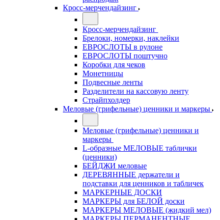
Кросс-мерчендайзинг
Кросс-мерчендайзинг
Брелоки, номерки, наклейки
ЕВРОСЛОТЫ в рулоне
ЕВРОСЛОТЫ поштучно
Коробки для чеков
Монетницы
Подвесные ленты
Разделители на кассовую ленту
Страйпхолдер
Меловые (грифельные) ценники и маркеры
Меловые (грифельные) ценники и
маркеры
L-образные МЕЛОВЫЕ таблички
(ценники)
БЕЙДЖИ меловые
ДЕРЕВЯННЫЕ держатели и
подставки для ценников и табличек
МАРКЕРНЫЕ ДОСКИ
МАРКЕРЫ для БЕЛОЙ доски
МАРКЕРЫ МЕЛОВЫЕ (жидкий мел)
МАРКЕРЫ ПЕРМАНЕНТНЫЕ