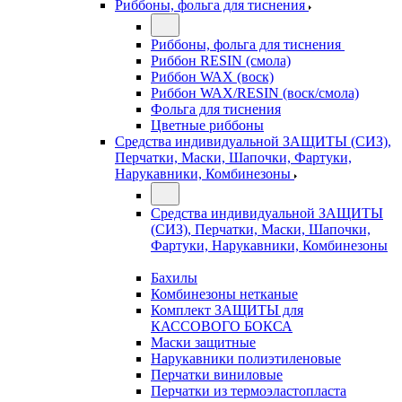
Риббоны, фольга для тиснения
Риббоны, фольга для тиснения
Риббон RESIN (смола)
Риббон WAX (воск)
Риббон WAX/RESIN (воск/смола)
Фольга для тиснения
Цветные риббоны
Средства индивидуальной ЗАЩИТЫ (СИЗ),
Перчатки, Маски, Шапочки, Фартуки,
Нарукавники, Комбинезоны
Средства индивидуальной ЗАЩИТЫ
(СИЗ), Перчатки, Маски, Шапочки,
Фартуки, Нарукавники, Комбинезоны
Бахилы
Комбинезоны нетканые
Комплект ЗАЩИТЫ для
КАССОВОГО БОКСА
Маски защитные
Нарукавники полиэтиленовые
Перчатки виниловые
Перчатки из термоэластопласта