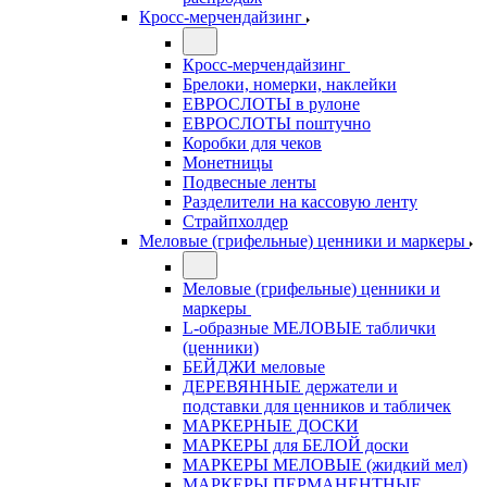
Кросс-мерчендайзинг
Кросс-мерчендайзинг
Брелоки, номерки, наклейки
ЕВРОСЛОТЫ в рулоне
ЕВРОСЛОТЫ поштучно
Коробки для чеков
Монетницы
Подвесные ленты
Разделители на кассовую ленту
Страйпхолдер
Меловые (грифельные) ценники и маркеры
Меловые (грифельные) ценники и
маркеры
L-образные МЕЛОВЫЕ таблички
(ценники)
БЕЙДЖИ меловые
ДЕРЕВЯННЫЕ держатели и
подставки для ценников и табличек
МАРКЕРНЫЕ ДОСКИ
МАРКЕРЫ для БЕЛОЙ доски
МАРКЕРЫ МЕЛОВЫЕ (жидкий мел)
МАРКЕРЫ ПЕРМАНЕНТНЫЕ