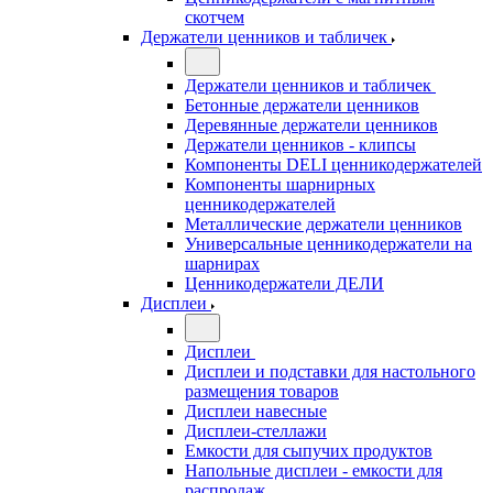
скотчем
Держатели ценников и табличек
Держатели ценников и табличек
Бетонные держатели ценников
Деревянные держатели ценников
Держатели ценников - клипсы
Компоненты DELI ценникодержателей
Компоненты шарнирных
ценникодержателей
Металлические держатели ценников
Универсальные ценникодержатели на
шарнирах
Ценникодержатели ДЕЛИ
Дисплеи
Дисплеи
Дисплеи и подставки для настольного
размещения товаров
Дисплеи навесные
Дисплеи-стеллажи
Емкости для сыпучих продуктов
Напольные дисплеи - емкости для
распродаж