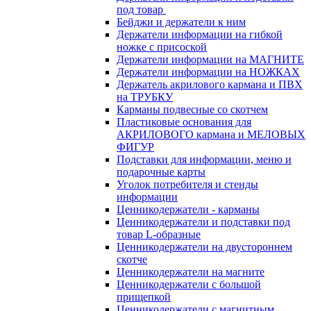
под товар
Бейджи и держатели к ним
Держатели информации на гибкой
ножке с присоской
Держатели информации на МАГНИТЕ
Держатели информации на НОЖКАХ
Держатель акрилового кармана и ПВХ
на ТРУБКУ
Карманы подвесные со скотчем
Пластиковые основания для
АКРИЛОВОГО кармана и МЕЛОВЫХ
ФИГУР
Подставки для информации, меню и
подарочные карты
Уголок потребителя и стенды
информации
Ценникодержатели - карманы
Ценникодержатели и подставки под
товар L-образные
Ценникодержатели на двустороннем
скотче
Ценникодержатели на магните
Ценникодержатели с большой
прищепкой
Ценникодержатели с магнитным