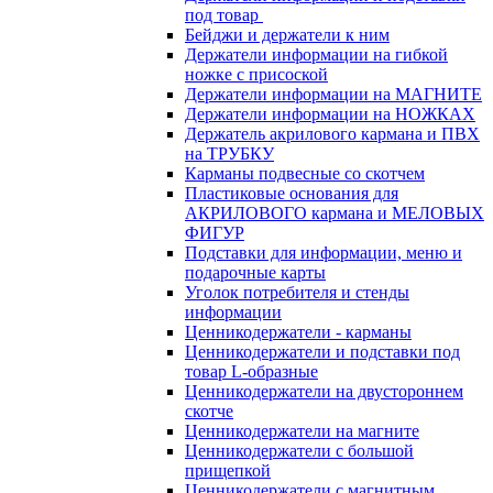
под товар
Бейджи и держатели к ним
Держатели информации на гибкой
ножке с присоской
Держатели информации на МАГНИТЕ
Держатели информации на НОЖКАХ
Держатель акрилового кармана и ПВХ
на ТРУБКУ
Карманы подвесные со скотчем
Пластиковые основания для
АКРИЛОВОГО кармана и МЕЛОВЫХ
ФИГУР
Подставки для информации, меню и
подарочные карты
Уголок потребителя и стенды
информации
Ценникодержатели - карманы
Ценникодержатели и подставки под
товар L-образные
Ценникодержатели на двустороннем
скотче
Ценникодержатели на магните
Ценникодержатели с большой
прищепкой
Ценникодержатели с магнитным