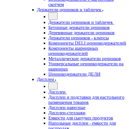
скотчем
Держатели ценников и табличек
Держатели ценников и табличек
Бетонные держатели ценников
Деревянные держатели ценников
Держатели ценников - клипсы
Компоненты DELI ценникодержателей
Компоненты шарнирных
ценникодержателей
Металлические держатели ценников
Универсальные ценникодержатели на
шарнирах
Ценникодержатели ДЕЛИ
Дисплеи
Дисплеи
Дисплеи и подставки для настольного
размещения товаров
Дисплеи навесные
Дисплеи-стеллажи
Емкости для сыпучих продуктов
Напольные дисплеи - емкости для
распродаж