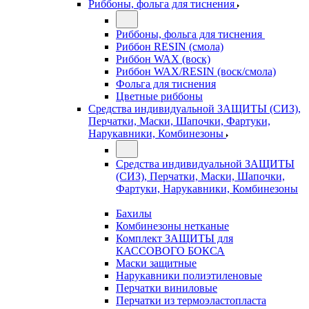
Риббоны, фольга для тиснения
Риббоны, фольга для тиснения
Риббон RESIN (смола)
Риббон WAX (воск)
Риббон WAX/RESIN (воск/смола)
Фольга для тиснения
Цветные риббоны
Средства индивидуальной ЗАЩИТЫ (СИЗ),
Перчатки, Маски, Шапочки, Фартуки,
Нарукавники, Комбинезоны
Средства индивидуальной ЗАЩИТЫ
(СИЗ), Перчатки, Маски, Шапочки,
Фартуки, Нарукавники, Комбинезоны
Бахилы
Комбинезоны нетканые
Комплект ЗАЩИТЫ для
КАССОВОГО БОКСА
Маски защитные
Нарукавники полиэтиленовые
Перчатки виниловые
Перчатки из термоэластопласта