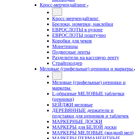
Кросс-мерчендайзинг
Кросс-мерчендайзинг
Брелоки, номерки, наклейки
ЕВРОСЛОТЫ в рулоне
ЕВРОСЛОТЫ поштучно
Коробки для чеков
Монетницы
Подвесные ленты
Разделители на кассовую ленту
Страйпхолдер
Меловые (грифельные) ценники и маркеры
Меловые (грифельные) ценники и
маркеры
L-образные МЕЛОВЫЕ таблички
(ценники)
БЕЙДЖИ меловые
ДЕРЕВЯННЫЕ держатели и
подставки для ценников и табличек
МАРКЕРНЫЕ ДОСКИ
МАРКЕРЫ для БЕЛОЙ доски
МАРКЕРЫ МЕЛОВЫЕ (жидкий мел)
МАРКЕРЫ ПЕРМАНЕНТНЫЕ