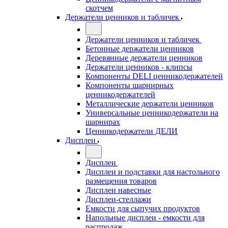
скотчем
Держатели ценников и табличек
Держатели ценников и табличек
Бетонные держатели ценников
Деревянные держатели ценников
Держатели ценников - клипсы
Компоненты DELI ценникодержателей
Компоненты шарнирных
ценникодержателей
Металлические держатели ценников
Универсальные ценникодержатели на
шарнирах
Ценникодержатели ДЕЛИ
Дисплеи
Дисплеи
Дисплеи и подставки для настольного
размещения товаров
Дисплеи навесные
Дисплеи-стеллажи
Емкости для сыпучих продуктов
Напольные дисплеи - емкости для
распродаж