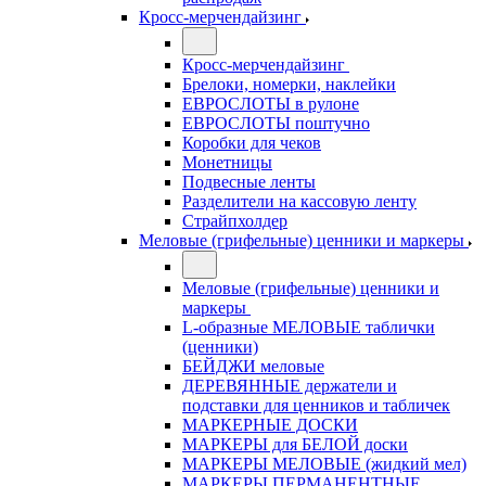
Кросс-мерчендайзинг
Кросс-мерчендайзинг
Брелоки, номерки, наклейки
ЕВРОСЛОТЫ в рулоне
ЕВРОСЛОТЫ поштучно
Коробки для чеков
Монетницы
Подвесные ленты
Разделители на кассовую ленту
Страйпхолдер
Меловые (грифельные) ценники и маркеры
Меловые (грифельные) ценники и
маркеры
L-образные МЕЛОВЫЕ таблички
(ценники)
БЕЙДЖИ меловые
ДЕРЕВЯННЫЕ держатели и
подставки для ценников и табличек
МАРКЕРНЫЕ ДОСКИ
МАРКЕРЫ для БЕЛОЙ доски
МАРКЕРЫ МЕЛОВЫЕ (жидкий мел)
МАРКЕРЫ ПЕРМАНЕНТНЫЕ