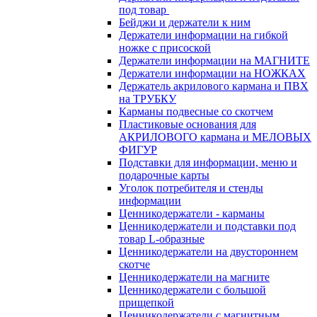
под товар
Бейджи и держатели к ним
Держатели информации на гибкой
ножке с присоской
Держатели информации на МАГНИТЕ
Держатели информации на НОЖКАХ
Держатель акрилового кармана и ПВХ
на ТРУБКУ
Карманы подвесные со скотчем
Пластиковые основания для
АКРИЛОВОГО кармана и МЕЛОВЫХ
ФИГУР
Подставки для информации, меню и
подарочные карты
Уголок потребителя и стенды
информации
Ценникодержатели - карманы
Ценникодержатели и подставки под
товар L-образные
Ценникодержатели на двустороннем
скотче
Ценникодержатели на магните
Ценникодержатели с большой
прищепкой
Ценникодержатели с магнитным