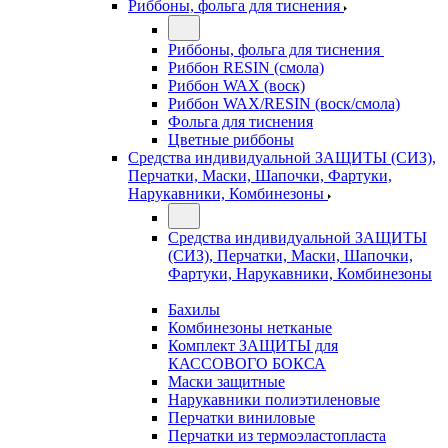
Риббоны, фольга для тиснения
Риббоны, фольга для тиснения
Риббон RESIN (смола)
Риббон WAX (воск)
Риббон WAX/RESIN (воск/смола)
Фольга для тиснения
Цветные риббоны
Средства индивидуальной ЗАЩИТЫ (СИЗ),
Перчатки, Маски, Шапочки, Фартуки,
Нарукавники, Комбинезоны
Средства индивидуальной ЗАЩИТЫ
(СИЗ), Перчатки, Маски, Шапочки,
Фартуки, Нарукавники, Комбинезоны
Бахилы
Комбинезоны нетканые
Комплект ЗАЩИТЫ для
КАССОВОГО БОКСА
Маски защитные
Нарукавники полиэтиленовые
Перчатки виниловые
Перчатки из термоэластопласта