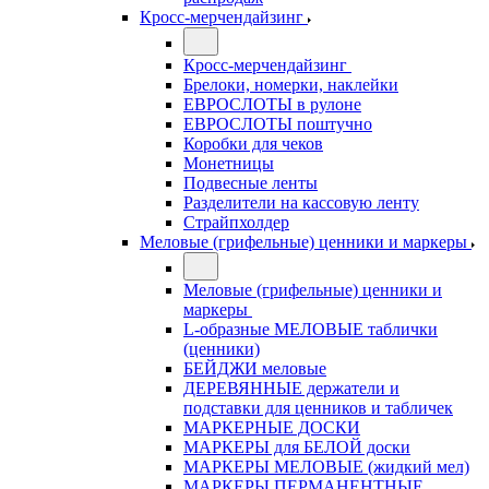
Кросс-мерчендайзинг
Кросс-мерчендайзинг
Брелоки, номерки, наклейки
ЕВРОСЛОТЫ в рулоне
ЕВРОСЛОТЫ поштучно
Коробки для чеков
Монетницы
Подвесные ленты
Разделители на кассовую ленту
Страйпхолдер
Меловые (грифельные) ценники и маркеры
Меловые (грифельные) ценники и
маркеры
L-образные МЕЛОВЫЕ таблички
(ценники)
БЕЙДЖИ меловые
ДЕРЕВЯННЫЕ держатели и
подставки для ценников и табличек
МАРКЕРНЫЕ ДОСКИ
МАРКЕРЫ для БЕЛОЙ доски
МАРКЕРЫ МЕЛОВЫЕ (жидкий мел)
МАРКЕРЫ ПЕРМАНЕНТНЫЕ