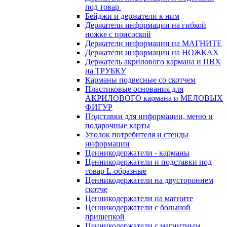
под товар
Бейджи и держатели к ним
Держатели информации на гибкой
ножке с присоской
Держатели информации на МАГНИТЕ
Держатели информации на НОЖКАХ
Держатель акрилового кармана и ПВХ
на ТРУБКУ
Карманы подвесные со скотчем
Пластиковые основания для
АКРИЛОВОГО кармана и МЕЛОВЫХ
ФИГУР
Подставки для информации, меню и
подарочные карты
Уголок потребителя и стенды
информации
Ценникодержатели - карманы
Ценникодержатели и подставки под
товар L-образные
Ценникодержатели на двустороннем
скотче
Ценникодержатели на магните
Ценникодержатели с большой
прищепкой
Ценникодержатели с магнитным