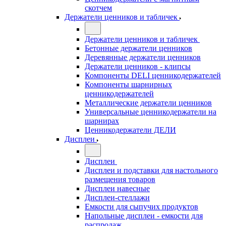
скотчем
Держатели ценников и табличек
Держатели ценников и табличек
Бетонные держатели ценников
Деревянные держатели ценников
Держатели ценников - клипсы
Компоненты DELI ценникодержателей
Компоненты шарнирных
ценникодержателей
Металлические держатели ценников
Универсальные ценникодержатели на
шарнирах
Ценникодержатели ДЕЛИ
Дисплеи
Дисплеи
Дисплеи и подставки для настольного
размещения товаров
Дисплеи навесные
Дисплеи-стеллажи
Емкости для сыпучих продуктов
Напольные дисплеи - емкости для
распродаж