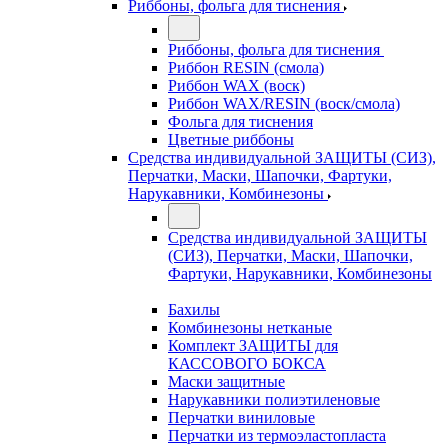
Риббоны, фольга для тиснения
Риббоны, фольга для тиснения
Риббон RESIN (смола)
Риббон WAX (воск)
Риббон WAX/RESIN (воск/смола)
Фольга для тиснения
Цветные риббоны
Средства индивидуальной ЗАЩИТЫ (СИЗ),
Перчатки, Маски, Шапочки, Фартуки,
Нарукавники, Комбинезоны
Средства индивидуальной ЗАЩИТЫ
(СИЗ), Перчатки, Маски, Шапочки,
Фартуки, Нарукавники, Комбинезоны
Бахилы
Комбинезоны нетканые
Комплект ЗАЩИТЫ для
КАССОВОГО БОКСА
Маски защитные
Нарукавники полиэтиленовые
Перчатки виниловые
Перчатки из термоэластопласта