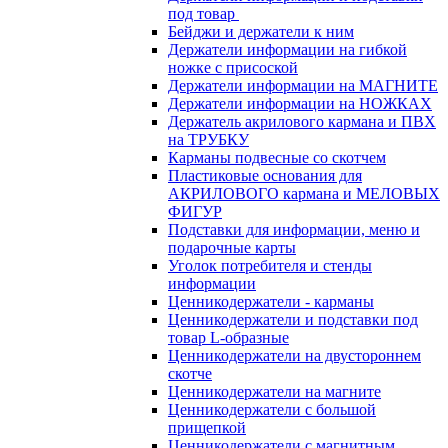
под товар
Бейджи и держатели к ним
Держатели информации на гибкой
ножке с присоской
Держатели информации на МАГНИТЕ
Держатели информации на НОЖКАХ
Держатель акрилового кармана и ПВХ
на ТРУБКУ
Карманы подвесные со скотчем
Пластиковые основания для
АКРИЛОВОГО кармана и МЕЛОВЫХ
ФИГУР
Подставки для информации, меню и
подарочные карты
Уголок потребителя и стенды
информации
Ценникодержатели - карманы
Ценникодержатели и подставки под
товар L-образные
Ценникодержатели на двустороннем
скотче
Ценникодержатели на магните
Ценникодержатели с большой
прищепкой
Ценникодержатели с магнитным