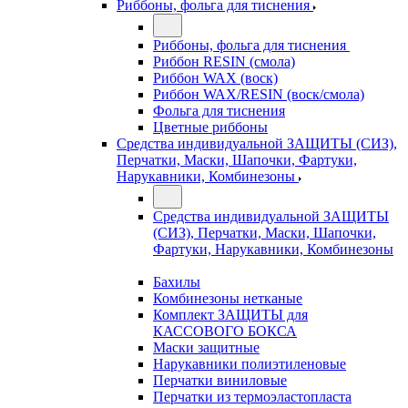
Риббоны, фольга для тиснения
Риббоны, фольга для тиснения
Риббон RESIN (смола)
Риббон WAX (воск)
Риббон WAX/RESIN (воск/смола)
Фольга для тиснения
Цветные риббоны
Средства индивидуальной ЗАЩИТЫ (СИЗ),
Перчатки, Маски, Шапочки, Фартуки,
Нарукавники, Комбинезоны
Средства индивидуальной ЗАЩИТЫ
(СИЗ), Перчатки, Маски, Шапочки,
Фартуки, Нарукавники, Комбинезоны
Бахилы
Комбинезоны нетканые
Комплект ЗАЩИТЫ для
КАССОВОГО БОКСА
Маски защитные
Нарукавники полиэтиленовые
Перчатки виниловые
Перчатки из термоэластопласта