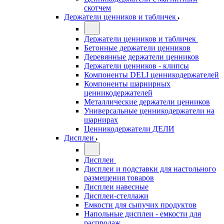
скотчем
Держатели ценников и табличек
Держатели ценников и табличек
Бетонные держатели ценников
Деревянные держатели ценников
Держатели ценников - клипсы
Компоненты DELI ценникодержателей
Компоненты шарнирных
ценникодержателей
Металлические держатели ценников
Универсальные ценникодержатели на
шарнирах
Ценникодержатели ДЕЛИ
Дисплеи
Дисплеи
Дисплеи и подставки для настольного
размещения товаров
Дисплеи навесные
Дисплеи-стеллажи
Емкости для сыпучих продуктов
Напольные дисплеи - емкости для
распродаж