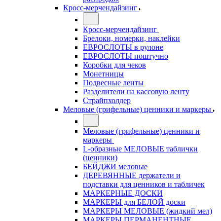
Кросс-мерчендайзинг
Кросс-мерчендайзинг
Брелоки, номерки, наклейки
ЕВРОСЛОТЫ в рулоне
ЕВРОСЛОТЫ поштучно
Коробки для чеков
Монетницы
Подвесные ленты
Разделители на кассовую ленту
Страйпхолдер
Меловые (грифельные) ценники и маркеры
Меловые (грифельные) ценники и
маркеры
L-образные МЕЛОВЫЕ таблички
(ценники)
БЕЙДЖИ меловые
ДЕРЕВЯННЫЕ держатели и
подставки для ценников и табличек
МАРКЕРНЫЕ ДОСКИ
МАРКЕРЫ для БЕЛОЙ доски
МАРКЕРЫ МЕЛОВЫЕ (жидкий мел)
МАРКЕРЫ ПЕРМАНЕНТНЫЕ