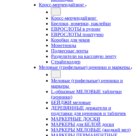
Кросс-мерчендайзинг
Кросс-мерчендайзинг
Брелоки, номерки, наклейки
ЕВРОСЛОТЫ в рулоне
ЕВРОСЛОТЫ поштучно
Коробки для чеков
Монетницы
Подвесные ленты
Разделители на кассовую ленту
Страйпхолдер
Меловые (грифельные) ценники и маркеры
Меловые (грифельные) ценники и
маркеры
L-образные МЕЛОВЫЕ таблички
(ценники)
БЕЙДЖИ меловые
ДЕРЕВЯННЫЕ держатели и
подставки для ценников и табличек
МАРКЕРНЫЕ ДОСКИ
МАРКЕРЫ для БЕЛОЙ доски
МАРКЕРЫ МЕЛОВЫЕ (жидкий мел)
МАРКЕРЫ ПЕРМАНЕНТНЫЕ