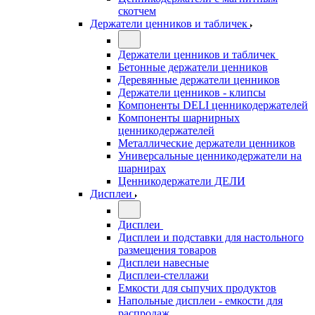
скотчем
Держатели ценников и табличек
Держатели ценников и табличек
Бетонные держатели ценников
Деревянные держатели ценников
Держатели ценников - клипсы
Компоненты DELI ценникодержателей
Компоненты шарнирных
ценникодержателей
Металлические держатели ценников
Универсальные ценникодержатели на
шарнирах
Ценникодержатели ДЕЛИ
Дисплеи
Дисплеи
Дисплеи и подставки для настольного
размещения товаров
Дисплеи навесные
Дисплеи-стеллажи
Емкости для сыпучих продуктов
Напольные дисплеи - емкости для
распродаж