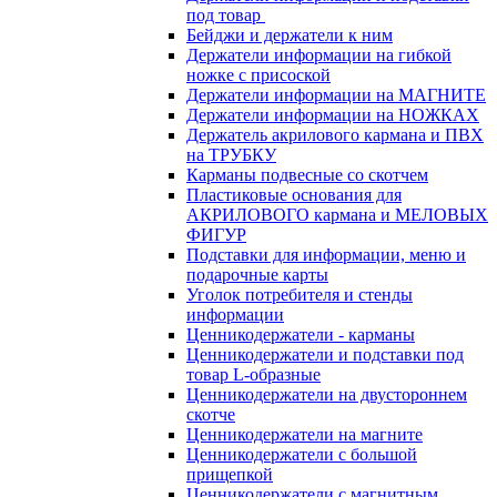
под товар
Бейджи и держатели к ним
Держатели информации на гибкой
ножке с присоской
Держатели информации на МАГНИТЕ
Держатели информации на НОЖКАХ
Держатель акрилового кармана и ПВХ
на ТРУБКУ
Карманы подвесные со скотчем
Пластиковые основания для
АКРИЛОВОГО кармана и МЕЛОВЫХ
ФИГУР
Подставки для информации, меню и
подарочные карты
Уголок потребителя и стенды
информации
Ценникодержатели - карманы
Ценникодержатели и подставки под
товар L-образные
Ценникодержатели на двустороннем
скотче
Ценникодержатели на магните
Ценникодержатели с большой
прищепкой
Ценникодержатели с магнитным