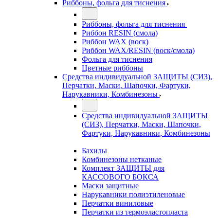
Риббоны, фольга для тиснения
Риббоны, фольга для тиснения
Риббон RESIN (смола)
Риббон WAX (воск)
Риббон WAX/RESIN (воск/смола)
Фольга для тиснения
Цветные риббоны
Средства индивидуальной ЗАЩИТЫ (СИЗ),
Перчатки, Маски, Шапочки, Фартуки,
Нарукавники, Комбинезоны
Средства индивидуальной ЗАЩИТЫ
(СИЗ), Перчатки, Маски, Шапочки,
Фартуки, Нарукавники, Комбинезоны
Бахилы
Комбинезоны нетканые
Комплект ЗАЩИТЫ для
КАССОВОГО БОКСА
Маски защитные
Нарукавники полиэтиленовые
Перчатки виниловые
Перчатки из термоэластопласта