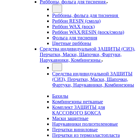
Риббоны, фольга для тиснения
Риббоны, фольга для тиснения
Риббон RESIN (смола)
Риббон WAX (воск)
Риббон WAX/RESIN (воск/смола)
Фольга для тиснения
Цветные риббоны
Средства индивидуальной ЗАЩИТЫ (СИЗ),
Перчатки, Маски, Шапочки, Фартуки,
Нарукавники, Комбинезоны
Средства индивидуальной ЗАЩИТЫ
(СИЗ), Перчатки, Маски, Шапочки,
Фартуки, Нарукавники, Комбинезоны
Бахилы
Комбинезоны нетканые
Комплект ЗАЩИТЫ для
КАССОВОГО БОКСА
Маски защитные
Нарукавники полиэтиленовые
Перчатки виниловые
Перчатки из термоэластопласта