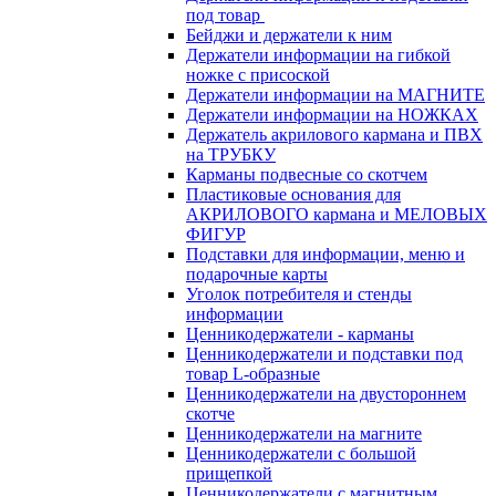
под товар
Бейджи и держатели к ним
Держатели информации на гибкой
ножке с присоской
Держатели информации на МАГНИТЕ
Держатели информации на НОЖКАХ
Держатель акрилового кармана и ПВХ
на ТРУБКУ
Карманы подвесные со скотчем
Пластиковые основания для
АКРИЛОВОГО кармана и МЕЛОВЫХ
ФИГУР
Подставки для информации, меню и
подарочные карты
Уголок потребителя и стенды
информации
Ценникодержатели - карманы
Ценникодержатели и подставки под
товар L-образные
Ценникодержатели на двустороннем
скотче
Ценникодержатели на магните
Ценникодержатели с большой
прищепкой
Ценникодержатели с магнитным