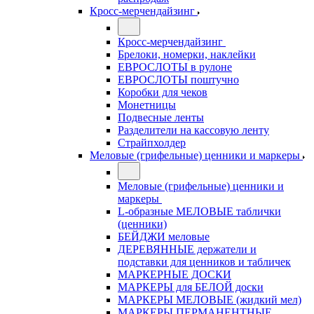
Кросс-мерчендайзинг
Кросс-мерчендайзинг
Брелоки, номерки, наклейки
ЕВРОСЛОТЫ в рулоне
ЕВРОСЛОТЫ поштучно
Коробки для чеков
Монетницы
Подвесные ленты
Разделители на кассовую ленту
Страйпхолдер
Меловые (грифельные) ценники и маркеры
Меловые (грифельные) ценники и
маркеры
L-образные МЕЛОВЫЕ таблички
(ценники)
БЕЙДЖИ меловые
ДЕРЕВЯННЫЕ держатели и
подставки для ценников и табличек
МАРКЕРНЫЕ ДОСКИ
МАРКЕРЫ для БЕЛОЙ доски
МАРКЕРЫ МЕЛОВЫЕ (жидкий мел)
МАРКЕРЫ ПЕРМАНЕНТНЫЕ