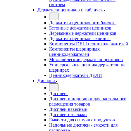
скотчем
Держатели ценников и табличек
Держатели ценников и табличек
Бетонные держатели ценников
Деревянные держатели ценников
Держатели ценников - клипсы
Компоненты DELI ценникодержателей
Компоненты шарнирных
ценникодержателей
Металлические держатели ценников
Универсальные ценникодержатели на
шарнирах
Ценникодержатели ДЕЛИ
Дисплеи
Дисплеи
Дисплеи и подставки для настольного
размещения товаров
Дисплеи навесные
Дисплеи-стеллажи
Емкости для сыпучих продуктов
Напольные дисплеи - емкости для
распродаж