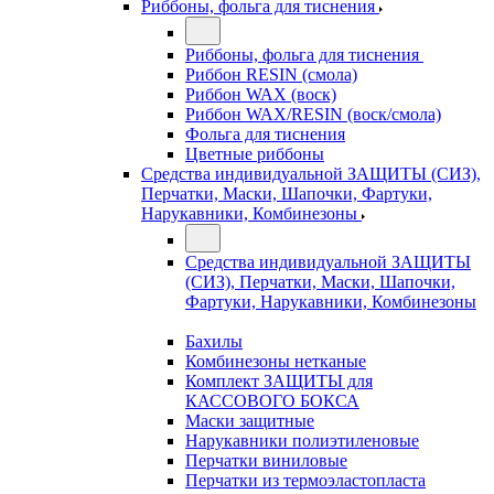
Риббоны, фольга для тиснения
Риббоны, фольга для тиснения
Риббон RESIN (смола)
Риббон WAX (воск)
Риббон WAX/RESIN (воск/смола)
Фольга для тиснения
Цветные риббоны
Средства индивидуальной ЗАЩИТЫ (СИЗ),
Перчатки, Маски, Шапочки, Фартуки,
Нарукавники, Комбинезоны
Средства индивидуальной ЗАЩИТЫ
(СИЗ), Перчатки, Маски, Шапочки,
Фартуки, Нарукавники, Комбинезоны
Бахилы
Комбинезоны нетканые
Комплект ЗАЩИТЫ для
КАССОВОГО БОКСА
Маски защитные
Нарукавники полиэтиленовые
Перчатки виниловые
Перчатки из термоэластопласта