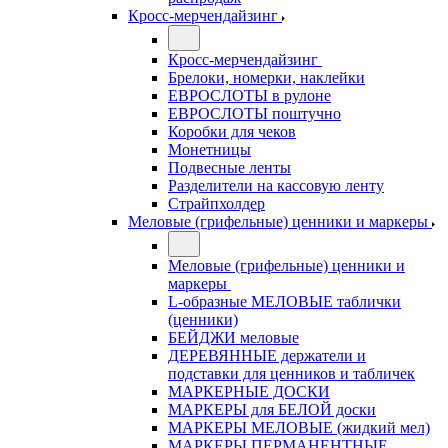
Кросс-мерчендайзинг
Кросс-мерчендайзинг
Брелоки, номерки, наклейки
ЕВРОСЛОТЫ в рулоне
ЕВРОСЛОТЫ поштучно
Коробки для чеков
Монетницы
Подвесные ленты
Разделители на кассовую ленту
Страйпхолдер
Меловые (грифельные) ценники и маркеры
Меловые (грифельные) ценники и
маркеры
L-образные МЕЛОВЫЕ таблички
(ценники)
БЕЙДЖИ меловые
ДЕРЕВЯННЫЕ держатели и
подставки для ценников и табличек
МАРКЕРНЫЕ ДОСКИ
МАРКЕРЫ для БЕЛОЙ доски
МАРКЕРЫ МЕЛОВЫЕ (жидкий мел)
МАРКЕРЫ ПЕРМАНЕНТНЫЕ