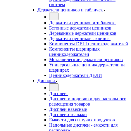
скотчем
Держатели ценников и табличек
Держатели ценников и табличек
Бетонные держатели ценников
Деревянные держатели ценников
Держатели ценников - клипсы
Компоненты DELI ценникодержателей
Компоненты шарнирных
ценникодержателей
Металлические держатели ценников
Универсальные ценникодержатели на
шарнирах
Ценникодержатели ДЕЛИ
Дисплеи
Дисплеи
Дисплеи и подставки для настольного
размещения товаров
Дисплеи навесные
Дисплеи-стеллажи
Емкости для сыпучих продуктов
Напольные дисплеи - емкости для
распродаж