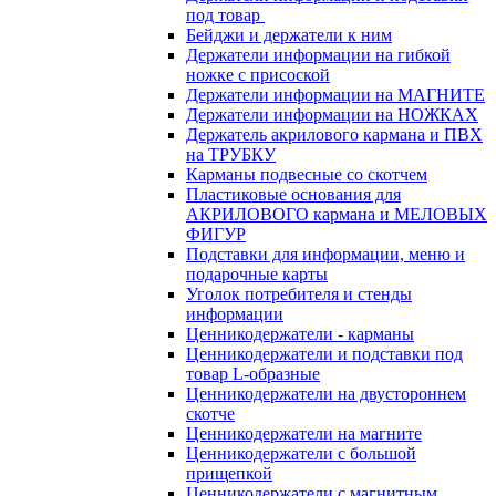
под товар
Бейджи и держатели к ним
Держатели информации на гибкой
ножке с присоской
Держатели информации на МАГНИТЕ
Держатели информации на НОЖКАХ
Держатель акрилового кармана и ПВХ
на ТРУБКУ
Карманы подвесные со скотчем
Пластиковые основания для
АКРИЛОВОГО кармана и МЕЛОВЫХ
ФИГУР
Подставки для информации, меню и
подарочные карты
Уголок потребителя и стенды
информации
Ценникодержатели - карманы
Ценникодержатели и подставки под
товар L-образные
Ценникодержатели на двустороннем
скотче
Ценникодержатели на магните
Ценникодержатели с большой
прищепкой
Ценникодержатели с магнитным