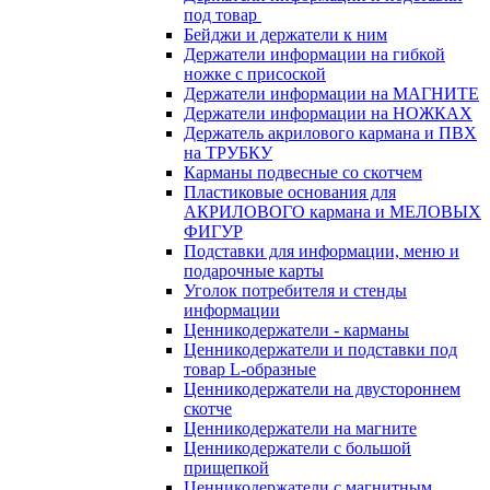
под товар
Бейджи и держатели к ним
Держатели информации на гибкой
ножке с присоской
Держатели информации на МАГНИТЕ
Держатели информации на НОЖКАХ
Держатель акрилового кармана и ПВХ
на ТРУБКУ
Карманы подвесные со скотчем
Пластиковые основания для
АКРИЛОВОГО кармана и МЕЛОВЫХ
ФИГУР
Подставки для информации, меню и
подарочные карты
Уголок потребителя и стенды
информации
Ценникодержатели - карманы
Ценникодержатели и подставки под
товар L-образные
Ценникодержатели на двустороннем
скотче
Ценникодержатели на магните
Ценникодержатели с большой
прищепкой
Ценникодержатели с магнитным