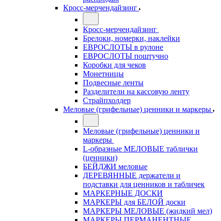
Кросс-мерчендайзинг
Кросс-мерчендайзинг
Брелоки, номерки, наклейки
ЕВРОСЛОТЫ в рулоне
ЕВРОСЛОТЫ поштучно
Коробки для чеков
Монетницы
Подвесные ленты
Разделители на кассовую ленту
Страйпхолдер
Меловые (грифельные) ценники и маркеры
Меловые (грифельные) ценники и
маркеры
L-образные МЕЛОВЫЕ таблички
(ценники)
БЕЙДЖИ меловые
ДЕРЕВЯННЫЕ держатели и
подставки для ценников и табличек
МАРКЕРНЫЕ ДОСКИ
МАРКЕРЫ для БЕЛОЙ доски
МАРКЕРЫ МЕЛОВЫЕ (жидкий мел)
МАРКЕРЫ ПЕРМАНЕНТНЫЕ