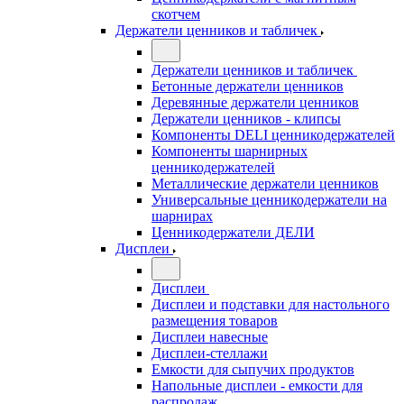
скотчем
Держатели ценников и табличек
Держатели ценников и табличек
Бетонные держатели ценников
Деревянные держатели ценников
Держатели ценников - клипсы
Компоненты DELI ценникодержателей
Компоненты шарнирных
ценникодержателей
Металлические держатели ценников
Универсальные ценникодержатели на
шарнирах
Ценникодержатели ДЕЛИ
Дисплеи
Дисплеи
Дисплеи и подставки для настольного
размещения товаров
Дисплеи навесные
Дисплеи-стеллажи
Емкости для сыпучих продуктов
Напольные дисплеи - емкости для
распродаж