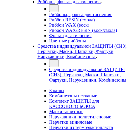
Риббоны, фольга для тиснения
Риббоны, фольга для тиснения
Риббон RESIN (смола)
Риббон WAX (воск)
Риббон WAX/RESIN (воск/смола)
Фольга для тиснения
Цветные риббоны
Средства индивидуальной ЗАЩИТЫ (СИЗ),
Перчатки, Маски, Шапочки, Фартуки,
Нарукавники, Комбинезоны
Средства индивидуальной ЗАЩИТЫ
(СИЗ), Перчатки, Маски, Шапочки,
Фартуки, Нарукавники, Комбинезоны
Бахилы
Комбинезоны нетканые
Комплект ЗАЩИТЫ для
КАССОВОГО БОКСА
Маски защитные
Нарукавники полиэтиленовые
Перчатки виниловые
Перчатки из термоэластопласта