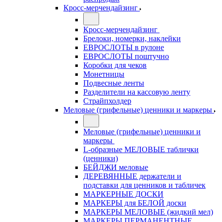
Кросс-мерчендайзинг
Кросс-мерчендайзинг
Брелоки, номерки, наклейки
ЕВРОСЛОТЫ в рулоне
ЕВРОСЛОТЫ поштучно
Коробки для чеков
Монетницы
Подвесные ленты
Разделители на кассовую ленту
Страйпхолдер
Меловые (грифельные) ценники и маркеры
Меловые (грифельные) ценники и
маркеры
L-образные МЕЛОВЫЕ таблички
(ценники)
БЕЙДЖИ меловые
ДЕРЕВЯННЫЕ держатели и
подставки для ценников и табличек
МАРКЕРНЫЕ ДОСКИ
МАРКЕРЫ для БЕЛОЙ доски
МАРКЕРЫ МЕЛОВЫЕ (жидкий мел)
МАРКЕРЫ ПЕРМАНЕНТНЫЕ