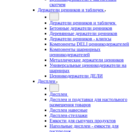
скотчем
Держатели ценников и табличек
Держатели ценников и табличек
Бетонные держатели ценников
Деревянные держатели ценников
Держатели ценников - клипсы
Компоненты DELI ценникодержателей
Компоненты шарнирных
ценникодержателей
Металлические держатели ценников
Универсальные ценникодержатели на
шарнирах
Ценникодержатели ДЕЛИ
Дисплеи
Дисплеи
Дисплеи и подставки для настольного
размещения товаров
Дисплеи навесные
Дисплеи-стеллажи
Емкости для сыпучих продуктов
Напольные дисплеи - емкости для
распродаж