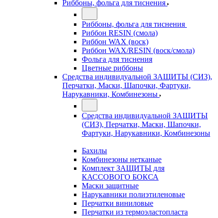
Риббоны, фольга для тиснения
Риббоны, фольга для тиснения
Риббон RESIN (смола)
Риббон WAX (воск)
Риббон WAX/RESIN (воск/смола)
Фольга для тиснения
Цветные риббоны
Средства индивидуальной ЗАЩИТЫ (СИЗ),
Перчатки, Маски, Шапочки, Фартуки,
Нарукавники, Комбинезоны
Средства индивидуальной ЗАЩИТЫ
(СИЗ), Перчатки, Маски, Шапочки,
Фартуки, Нарукавники, Комбинезоны
Бахилы
Комбинезоны нетканые
Комплект ЗАЩИТЫ для
КАССОВОГО БОКСА
Маски защитные
Нарукавники полиэтиленовые
Перчатки виниловые
Перчатки из термоэластопласта