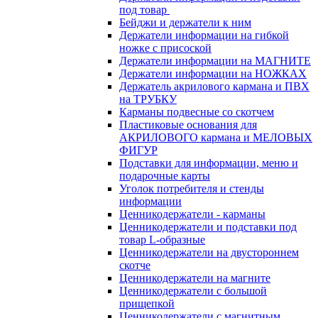
под товар
Бейджи и держатели к ним
Держатели информации на гибкой
ножке с присоской
Держатели информации на МАГНИТЕ
Держатели информации на НОЖКАХ
Держатель акрилового кармана и ПВХ
на ТРУБКУ
Карманы подвесные со скотчем
Пластиковые основания для
АКРИЛОВОГО кармана и МЕЛОВЫХ
ФИГУР
Подставки для информации, меню и
подарочные карты
Уголок потребителя и стенды
информации
Ценникодержатели - карманы
Ценникодержатели и подставки под
товар L-образные
Ценникодержатели на двустороннем
скотче
Ценникодержатели на магните
Ценникодержатели с большой
прищепкой
Ценникодержатели с магнитным