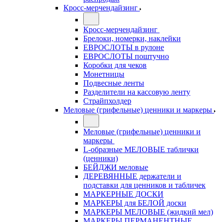
Кросс-мерчендайзинг
Кросс-мерчендайзинг
Брелоки, номерки, наклейки
ЕВРОСЛОТЫ в рулоне
ЕВРОСЛОТЫ поштучно
Коробки для чеков
Монетницы
Подвесные ленты
Разделители на кассовую ленту
Страйпхолдер
Меловые (грифельные) ценники и маркеры
Меловые (грифельные) ценники и
маркеры
L-образные МЕЛОВЫЕ таблички
(ценники)
БЕЙДЖИ меловые
ДЕРЕВЯННЫЕ держатели и
подставки для ценников и табличек
МАРКЕРНЫЕ ДОСКИ
МАРКЕРЫ для БЕЛОЙ доски
МАРКЕРЫ МЕЛОВЫЕ (жидкий мел)
МАРКЕРЫ ПЕРМАНЕНТНЫЕ