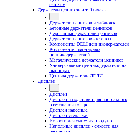
скотчем
Держатели ценников и табличек
Держатели ценников и табличек
Бетонные держатели ценников
Деревянные держатели ценников
Держатели ценников - клипсы
Компоненты DELI ценникодержателей
Компоненты шарнирных
ценникодержателей
Металлические держатели ценников
Универсальные ценникодержатели на
шарнирах
Ценникодержатели ДЕЛИ
Дисплеи
Дисплеи
Дисплеи и подставки для настольного
размещения товаров
Дисплеи навесные
Дисплеи-стеллажи
Емкости для сыпучих продуктов
Напольные дисплеи - емкости для
распродаж