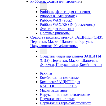
Риббоны, фольга для тиснения
Риббоны, фольга для тиснения
Риббон RESIN (смола)
Риббон WAX (воск)
Риббон WAX/RESIN (воск/смола)
Фольга для тиснения
Цветные риббоны
Средства индивидуальной ЗАЩИТЫ (СИЗ),
Перчатки, Маски, Шапочки, Фартуки,
Нарукавники, Комбинезоны
Средства индивидуальной ЗАЩИТЫ
(СИЗ), Перчатки, Маски, Шапочки,
Фартуки, Нарукавники, Комбинезоны
Бахилы
Комбинезоны нетканые
Комплект ЗАЩИТЫ для
КАССОВОГО БОКСА
Маски защитные
Нарукавники полиэтиленовые
Перчатки виниловые
Перчатки из термоэластопласта