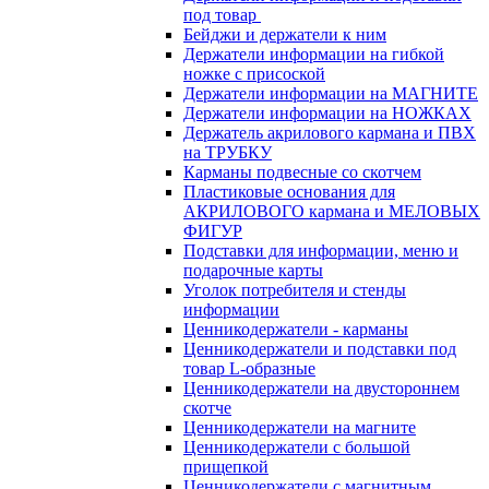
под товар
Бейджи и держатели к ним
Держатели информации на гибкой
ножке с присоской
Держатели информации на МАГНИТЕ
Держатели информации на НОЖКАХ
Держатель акрилового кармана и ПВХ
на ТРУБКУ
Карманы подвесные со скотчем
Пластиковые основания для
АКРИЛОВОГО кармана и МЕЛОВЫХ
ФИГУР
Подставки для информации, меню и
подарочные карты
Уголок потребителя и стенды
информации
Ценникодержатели - карманы
Ценникодержатели и подставки под
товар L-образные
Ценникодержатели на двустороннем
скотче
Ценникодержатели на магните
Ценникодержатели с большой
прищепкой
Ценникодержатели с магнитным