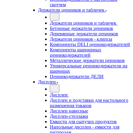
скотчем
Держатели ценников и табличек
Держатели ценников и табличек
Бетонные держатели ценников
Деревянные держатели ценников
Держатели ценников - клипсы
Компоненты DELI ценникодержателей
Компоненты шарнирных
ценникодержателей
Металлические держатели ценников
Универсальные ценникодержатели на
шарнирах
Ценникодержатели ДЕЛИ
Дисплеи
Дисплеи
Дисплеи и подставки для настольного
размещения товаров
Дисплеи навесные
Дисплеи-стеллажи
Емкости для сыпучих продуктов
Напольные дисплеи - емкости для
распродаж