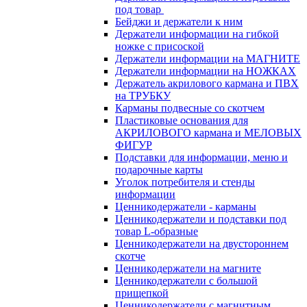
под товар
Бейджи и держатели к ним
Держатели информации на гибкой
ножке с присоской
Держатели информации на МАГНИТЕ
Держатели информации на НОЖКАХ
Держатель акрилового кармана и ПВХ
на ТРУБКУ
Карманы подвесные со скотчем
Пластиковые основания для
АКРИЛОВОГО кармана и МЕЛОВЫХ
ФИГУР
Подставки для информации, меню и
подарочные карты
Уголок потребителя и стенды
информации
Ценникодержатели - карманы
Ценникодержатели и подставки под
товар L-образные
Ценникодержатели на двустороннем
скотче
Ценникодержатели на магните
Ценникодержатели с большой
прищепкой
Ценникодержатели с магнитным