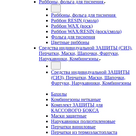
Риббоны, фольга для тиснения
Риббоны, фольга для тиснения
Риббон RESIN (смола)
Риббон WAX (воск)
Риббон WAX/RESIN (воск/смола)
Фольга для тиснения
Цветные риббоны
Средства индивидуальной ЗАЩИТЫ (СИЗ),
Перчатки, Маски, Шапочки, Фартуки,
Нарукавники, Комбинезоны
Средства индивидуальной ЗАЩИТЫ
(СИЗ), Перчатки, Маски, Шапочки,
Фартуки, Нарукавники, Комбинезоны
Бахилы
Комбинезоны нетканые
Комплект ЗАЩИТЫ для
КАССОВОГО БОКСА
Маски защитные
Нарукавники полиэтиленовые
Перчатки виниловые
Перчатки из термоэластопласта