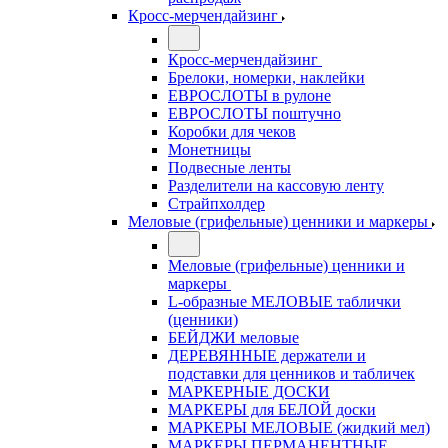
Кросс-мерчендайзинг
Кросс-мерчендайзинг
Брелоки, номерки, наклейки
ЕВРОСЛОТЫ в рулоне
ЕВРОСЛОТЫ поштучно
Коробки для чеков
Монетницы
Подвесные ленты
Разделители на кассовую ленту
Страйпхолдер
Меловые (грифельные) ценники и маркеры
Меловые (грифельные) ценники и
маркеры
L-образные МЕЛОВЫЕ таблички
(ценники)
БЕЙДЖИ меловые
ДЕРЕВЯННЫЕ держатели и
подставки для ценников и табличек
МАРКЕРНЫЕ ДОСКИ
МАРКЕРЫ для БЕЛОЙ доски
МАРКЕРЫ МЕЛОВЫЕ (жидкий мел)
МАРКЕРЫ ПЕРМАНЕНТНЫЕ