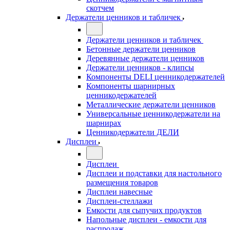
скотчем
Держатели ценников и табличек
Держатели ценников и табличек
Бетонные держатели ценников
Деревянные держатели ценников
Держатели ценников - клипсы
Компоненты DELI ценникодержателей
Компоненты шарнирных
ценникодержателей
Металлические держатели ценников
Универсальные ценникодержатели на
шарнирах
Ценникодержатели ДЕЛИ
Дисплеи
Дисплеи
Дисплеи и подставки для настольного
размещения товаров
Дисплеи навесные
Дисплеи-стеллажи
Емкости для сыпучих продуктов
Напольные дисплеи - емкости для
распродаж