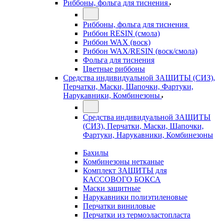
Риббоны, фольга для тиснения
Риббоны, фольга для тиснения
Риббон RESIN (смола)
Риббон WAX (воск)
Риббон WAX/RESIN (воск/смола)
Фольга для тиснения
Цветные риббоны
Средства индивидуальной ЗАЩИТЫ (СИЗ),
Перчатки, Маски, Шапочки, Фартуки,
Нарукавники, Комбинезоны
Средства индивидуальной ЗАЩИТЫ
(СИЗ), Перчатки, Маски, Шапочки,
Фартуки, Нарукавники, Комбинезоны
Бахилы
Комбинезоны нетканые
Комплект ЗАЩИТЫ для
КАССОВОГО БОКСА
Маски защитные
Нарукавники полиэтиленовые
Перчатки виниловые
Перчатки из термоэластопласта