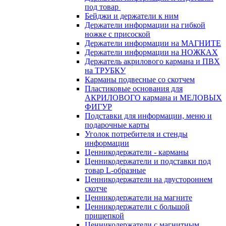
под товар
Бейджи и держатели к ним
Держатели информации на гибкой
ножке с присоской
Держатели информации на МАГНИТЕ
Держатели информации на НОЖКАХ
Держатель акрилового кармана и ПВХ
на ТРУБКУ
Карманы подвесные со скотчем
Пластиковые основания для
АКРИЛОВОГО кармана и МЕЛОВЫХ
ФИГУР
Подставки для информации, меню и
подарочные карты
Уголок потребителя и стенды
информации
Ценникодержатели - карманы
Ценникодержатели и подставки под
товар L-образные
Ценникодержатели на двустороннем
скотче
Ценникодержатели на магните
Ценникодержатели с большой
прищепкой
Ценникодержатели с магнитным