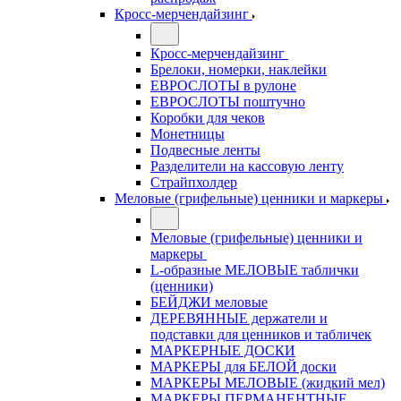
Кросс-мерчендайзинг
Кросс-мерчендайзинг
Брелоки, номерки, наклейки
ЕВРОСЛОТЫ в рулоне
ЕВРОСЛОТЫ поштучно
Коробки для чеков
Монетницы
Подвесные ленты
Разделители на кассовую ленту
Страйпхолдер
Меловые (грифельные) ценники и маркеры
Меловые (грифельные) ценники и
маркеры
L-образные МЕЛОВЫЕ таблички
(ценники)
БЕЙДЖИ меловые
ДЕРЕВЯННЫЕ держатели и
подставки для ценников и табличек
МАРКЕРНЫЕ ДОСКИ
МАРКЕРЫ для БЕЛОЙ доски
МАРКЕРЫ МЕЛОВЫЕ (жидкий мел)
МАРКЕРЫ ПЕРМАНЕНТНЫЕ