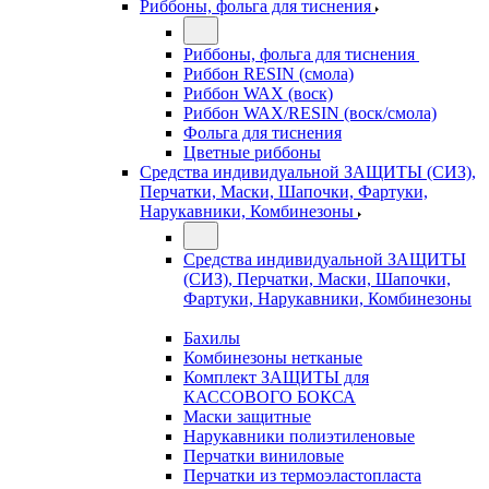
Риббоны, фольга для тиснения
Риббоны, фольга для тиснения
Риббон RESIN (смола)
Риббон WAX (воск)
Риббон WAX/RESIN (воск/смола)
Фольга для тиснения
Цветные риббоны
Средства индивидуальной ЗАЩИТЫ (СИЗ),
Перчатки, Маски, Шапочки, Фартуки,
Нарукавники, Комбинезоны
Средства индивидуальной ЗАЩИТЫ
(СИЗ), Перчатки, Маски, Шапочки,
Фартуки, Нарукавники, Комбинезоны
Бахилы
Комбинезоны нетканые
Комплект ЗАЩИТЫ для
КАССОВОГО БОКСА
Маски защитные
Нарукавники полиэтиленовые
Перчатки виниловые
Перчатки из термоэластопласта