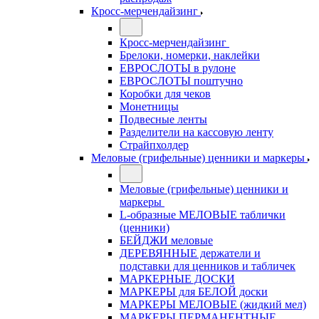
Кросс-мерчендайзинг
Кросс-мерчендайзинг
Брелоки, номерки, наклейки
ЕВРОСЛОТЫ в рулоне
ЕВРОСЛОТЫ поштучно
Коробки для чеков
Монетницы
Подвесные ленты
Разделители на кассовую ленту
Страйпхолдер
Меловые (грифельные) ценники и маркеры
Меловые (грифельные) ценники и
маркеры
L-образные МЕЛОВЫЕ таблички
(ценники)
БЕЙДЖИ меловые
ДЕРЕВЯННЫЕ держатели и
подставки для ценников и табличек
МАРКЕРНЫЕ ДОСКИ
МАРКЕРЫ для БЕЛОЙ доски
МАРКЕРЫ МЕЛОВЫЕ (жидкий мел)
МАРКЕРЫ ПЕРМАНЕНТНЫЕ