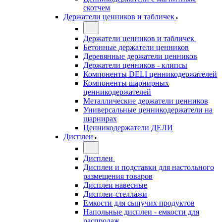
скотчем
Держатели ценников и табличек
Держатели ценников и табличек
Бетонные держатели ценников
Деревянные держатели ценников
Держатели ценников - клипсы
Компоненты DELI ценникодержателей
Компоненты шарнирных
ценникодержателей
Металлические держатели ценников
Универсальные ценникодержатели на
шарнирах
Ценникодержатели ДЕЛИ
Дисплеи
Дисплеи
Дисплеи и подставки для настольного
размещения товаров
Дисплеи навесные
Дисплеи-стеллажи
Емкости для сыпучих продуктов
Напольные дисплеи - емкости для
распродаж