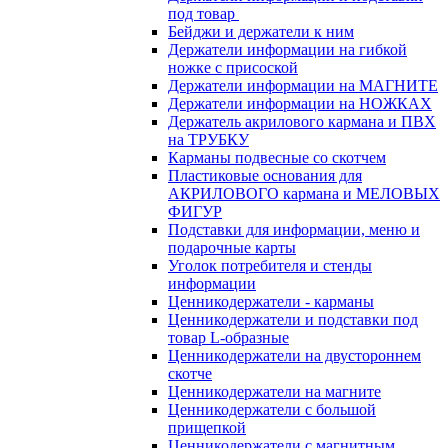
под товар
Бейджи и держатели к ним
Держатели информации на гибкой
ножке с присоской
Держатели информации на МАГНИТЕ
Держатели информации на НОЖКАХ
Держатель акрилового кармана и ПВХ
на ТРУБКУ
Карманы подвесные со скотчем
Пластиковые основания для
АКРИЛОВОГО кармана и МЕЛОВЫХ
ФИГУР
Подставки для информации, меню и
подарочные карты
Уголок потребителя и стенды
информации
Ценникодержатели - карманы
Ценникодержатели и подставки под
товар L-образные
Ценникодержатели на двустороннем
скотче
Ценникодержатели на магните
Ценникодержатели с большой
прищепкой
Ценникодержатели с магнитным