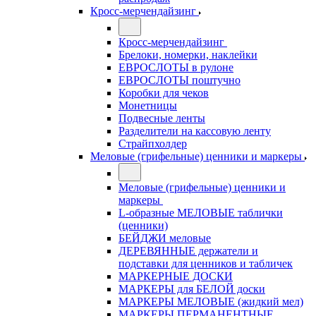
Кросс-мерчендайзинг
Кросс-мерчендайзинг
Брелоки, номерки, наклейки
ЕВРОСЛОТЫ в рулоне
ЕВРОСЛОТЫ поштучно
Коробки для чеков
Монетницы
Подвесные ленты
Разделители на кассовую ленту
Страйпхолдер
Меловые (грифельные) ценники и маркеры
Меловые (грифельные) ценники и
маркеры
L-образные МЕЛОВЫЕ таблички
(ценники)
БЕЙДЖИ меловые
ДЕРЕВЯННЫЕ держатели и
подставки для ценников и табличек
МАРКЕРНЫЕ ДОСКИ
МАРКЕРЫ для БЕЛОЙ доски
МАРКЕРЫ МЕЛОВЫЕ (жидкий мел)
МАРКЕРЫ ПЕРМАНЕНТНЫЕ