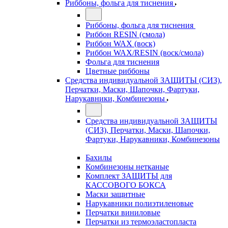
Риббоны, фольга для тиснения
Риббоны, фольга для тиснения
Риббон RESIN (смола)
Риббон WAX (воск)
Риббон WAX/RESIN (воск/смола)
Фольга для тиснения
Цветные риббоны
Средства индивидуальной ЗАЩИТЫ (СИЗ),
Перчатки, Маски, Шапочки, Фартуки,
Нарукавники, Комбинезоны
Средства индивидуальной ЗАЩИТЫ
(СИЗ), Перчатки, Маски, Шапочки,
Фартуки, Нарукавники, Комбинезоны
Бахилы
Комбинезоны нетканые
Комплект ЗАЩИТЫ для
КАССОВОГО БОКСА
Маски защитные
Нарукавники полиэтиленовые
Перчатки виниловые
Перчатки из термоэластопласта