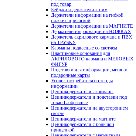
под товар
Бейджи и держатели к ним
Держатели информации на гибкой
ножке с присоской
Держатели информации на МАГНИТЕ
Держатели информации на НОЖКАХ
Держатель акрилового кармана и ПВХ
на ТРУБКУ
Карманы подвесные со скотчем
Пластиковые основания для
АКРИЛОВОГО кармана и МЕЛОВЫХ
ФИГУР
Подставки для информации, меню и
подарочные карты
Уголок потребителя и стенды
информации
Ценникодержатели - карманы
Ценникодержатели и подставки под
товар L-образные
Ценникодержатели на двустороннем
скотче
Ценникодержатели на магните
Ценникодержатели с большой
прищепкой
Ценникодержатели с магнитным