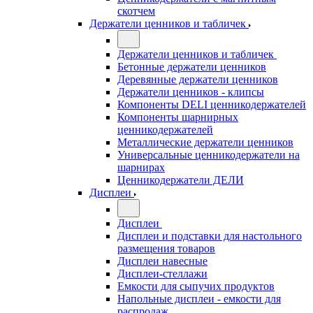
скотчем
Держатели ценников и табличек
Держатели ценников и табличек
Бетонные держатели ценников
Деревянные держатели ценников
Держатели ценников - клипсы
Компоненты DELI ценникодержателей
Компоненты шарнирных
ценникодержателей
Металлические держатели ценников
Универсальные ценникодержатели на
шарнирах
Ценникодержатели ДЕЛИ
Дисплеи
Дисплеи
Дисплеи и подставки для настольного
размещения товаров
Дисплеи навесные
Дисплеи-стеллажи
Емкости для сыпучих продуктов
Напольные дисплеи - емкости для
распродаж