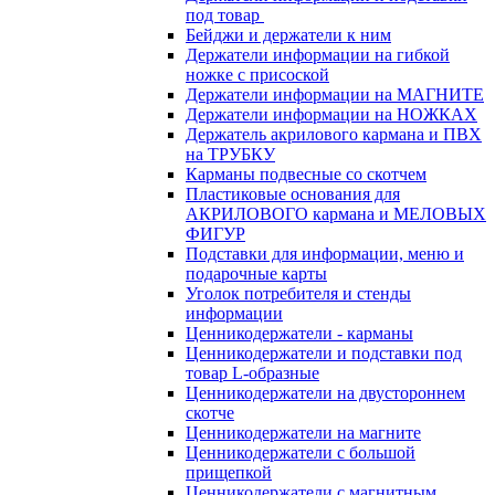
под товар
Бейджи и держатели к ним
Держатели информации на гибкой
ножке с присоской
Держатели информации на МАГНИТЕ
Держатели информации на НОЖКАХ
Держатель акрилового кармана и ПВХ
на ТРУБКУ
Карманы подвесные со скотчем
Пластиковые основания для
АКРИЛОВОГО кармана и МЕЛОВЫХ
ФИГУР
Подставки для информации, меню и
подарочные карты
Уголок потребителя и стенды
информации
Ценникодержатели - карманы
Ценникодержатели и подставки под
товар L-образные
Ценникодержатели на двустороннем
скотче
Ценникодержатели на магните
Ценникодержатели с большой
прищепкой
Ценникодержатели с магнитным