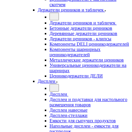
скотчем
Держатели ценников и табличек
Держатели ценников и табличек
Бетонные держатели ценников
Деревянные держатели ценников
Держатели ценников - клипсы
Компоненты DELI ценникодержателей
Компоненты шарнирных
ценникодержателей
Металлические держатели ценников
Универсальные ценникодержатели на
шарнирах
Ценникодержатели ДЕЛИ
Дисплеи
Дисплеи
Дисплеи и подставки для настольного
размещения товаров
Дисплеи навесные
Дисплеи-стеллажи
Емкости для сыпучих продуктов
Напольные дисплеи - емкости для
распродаж