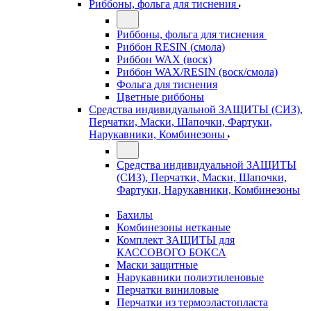
Риббоны, фольга для тиснения
Риббоны, фольга для тиснения
Риббон RESIN (смола)
Риббон WAX (воск)
Риббон WAX/RESIN (воск/смола)
Фольга для тиснения
Цветные риббоны
Средства индивидуальной ЗАЩИТЫ (СИЗ),
Перчатки, Маски, Шапочки, Фартуки,
Нарукавники, Комбинезоны
Средства индивидуальной ЗАЩИТЫ
(СИЗ), Перчатки, Маски, Шапочки,
Фартуки, Нарукавники, Комбинезоны
Бахилы
Комбинезоны нетканые
Комплект ЗАЩИТЫ для
КАССОВОГО БОКСА
Маски защитные
Нарукавники полиэтиленовые
Перчатки виниловые
Перчатки из термоэластопласта