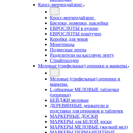
Кросс-мерчендайзинг
Кросс-мерчендайзинг
Брелоки, номерки, наклейки
ЕВРОСЛОТЫ в рулоне
ЕВРОСЛОТЫ поштучно
Коробки для чеков
Монетницы
Подвесные ленты
Разделители на кассовую ленту
Страйпхолдер
Меловые (грифельные) ценники и маркеры
Меловые (грифельные) ценники и
маркеры
L-образные МЕЛОВЫЕ таблички
(ценники)
БЕЙДЖИ меловые
ДЕРЕВЯННЫЕ держатели и
подставки для ценников и табличек
МАРКЕРНЫЕ ДОСКИ
МАРКЕРЫ для БЕЛОЙ доски
МАРКЕРЫ МЕЛОВЫЕ (жидкий мел)
МАРКЕРЫ ПЕРМАНЕНТНЫЕ