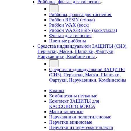
Риббоны, фольга для тиснения
Риббоны, фольга для тиснения
Риббон RESIN (смола)
Риббон WAX (воск)
Риббон WAX/RESIN (воск/смола)
Фольга для тиснения
Цветные риббоны
Средства индивидуальной ЗАЩИТЫ (СИЗ),
Перчатки, Маски, Шапочки, Фартуки,
Нарукавники, Комбинезоны
Средства индивидуальной ЗАЩИТЫ
(СИЗ), Перчатки, Маски, Шапочки,
Фартуки, Нарукавники, Комбинезоны
Бахилы
Комбинезоны нетканые
Комплект ЗАЩИТЫ для
КАССОВОГО БОКСА
Маски защитные
Нарукавники полиэтиленовые
Перчатки виниловые
Перчатки из термоэластопласта