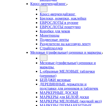
Кросс-мерчендайзинг
Кросс-мерчендайзинг
Брелоки, номерки, наклейки
ЕВРОСЛОТЫ в рулоне
ЕВРОСЛОТЫ поштучно
Коробки для чеков
Монетницы
Подвесные ленты
Разделители на кассовую ленту
Страйпхолдер
Меловые (грифельные) ценники и маркеры
Меловые (грифельные) ценники и
маркеры
L-образные МЕЛОВЫЕ таблички
(ценники)
БЕЙДЖИ меловые
ДЕРЕВЯННЫЕ держатели и
подставки для ценников и табличек
МАРКЕРНЫЕ ДОСКИ
МАРКЕРЫ для БЕЛОЙ доски
МАРКЕРЫ МЕЛОВЫЕ (жидкий мел)
МАРКЕРЫ ПЕРМАНЕНТНЫЕ