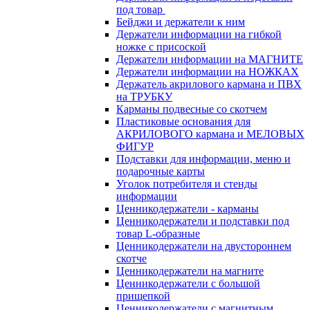
под товар
Бейджи и держатели к ним
Держатели информации на гибкой
ножке с присоской
Держатели информации на МАГНИТЕ
Держатели информации на НОЖКАХ
Держатель акрилового кармана и ПВХ
на ТРУБКУ
Карманы подвесные со скотчем
Пластиковые основания для
АКРИЛОВОГО кармана и МЕЛОВЫХ
ФИГУР
Подставки для информации, меню и
подарочные карты
Уголок потребителя и стенды
информации
Ценникодержатели - карманы
Ценникодержатели и подставки под
товар L-образные
Ценникодержатели на двустороннем
скотче
Ценникодержатели на магните
Ценникодержатели с большой
прищепкой
Ценникодержатели с магнитным