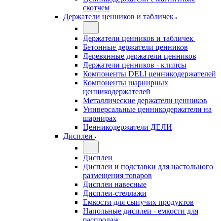
скотчем
Держатели ценников и табличек
Держатели ценников и табличек
Бетонные держатели ценников
Деревянные держатели ценников
Держатели ценников - клипсы
Компоненты DELI ценникодержателей
Компоненты шарнирных
ценникодержателей
Металлические держатели ценников
Универсальные ценникодержатели на
шарнирах
Ценникодержатели ДЕЛИ
Дисплеи
Дисплеи
Дисплеи и подставки для настольного
размещения товаров
Дисплеи навесные
Дисплеи-стеллажи
Емкости для сыпучих продуктов
Напольные дисплеи - емкости для
распродаж