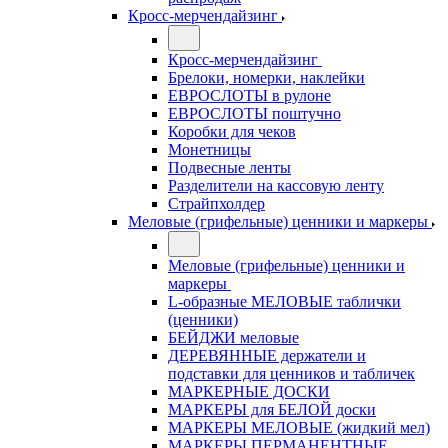
Кросс-мерчендайзинг
Кросс-мерчендайзинг
Брелоки, номерки, наклейки
ЕВРОСЛОТЫ в рулоне
ЕВРОСЛОТЫ поштучно
Коробки для чеков
Монетницы
Подвесные ленты
Разделители на кассовую ленту
Страйпхолдер
Меловые (грифельные) ценники и маркеры
Меловые (грифельные) ценники и
маркеры
L-образные МЕЛОВЫЕ таблички
(ценники)
БЕЙДЖИ меловые
ДЕРЕВЯННЫЕ держатели и
подставки для ценников и табличек
МАРКЕРНЫЕ ДОСКИ
МАРКЕРЫ для БЕЛОЙ доски
МАРКЕРЫ МЕЛОВЫЕ (жидкий мел)
МАРКЕРЫ ПЕРМАНЕНТНЫЕ