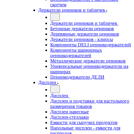
скотчем
Держатели ценников и табличек
Держатели ценников и табличек
Бетонные держатели ценников
Деревянные держатели ценников
Держатели ценников - клипсы
Компоненты DELI ценникодержателей
Компоненты шарнирных
ценникодержателей
Металлические держатели ценников
Универсальные ценникодержатели на
шарнирах
Ценникодержатели ДЕЛИ
Дисплеи
Дисплеи
Дисплеи и подставки для настольного
размещения товаров
Дисплеи навесные
Дисплеи-стеллажи
Емкости для сыпучих продуктов
Напольные дисплеи - емкости для
распродаж