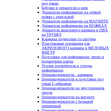
под товар
Бейджи и держатели к ним
Держатели информации на гибкой
ножке с присоской
Держатели информации на МАГНИТЕ
Держатели информации на НОЖКАХ
Держатель акрилового кармана и ПВХ
на ТРУБКУ
Карманы подвесные со скотчем
Пластиковые основания для
АКРИЛОВОГО кармана и МЕЛОВЫХ
ФИГУР
Подставки для информации, меню и
подарочные карты
Уголок потребителя и стенды
информации
Ценникодержатели - карманы
Ценникодержатели и подставки под
товар L-образные
Ценникодержатели на двустороннем
скотче
Ценникодержатели на магните
Ценникодержатели с большой
прищепкой
Ценникодержатели с магнитным