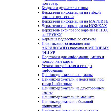
под товар
Бейджи и держатели к ним
Держатели информации на гибкой
ножке с присоской
Держатели информации на МАГНИТЕ
Держатели информации на НОЖКАХ
Держатель акрилового кармана и ПВХ
на ТРУБКУ
Карманы подвесные со скотчем
Пластиковые основания для
АКРИЛОВОГО кармана и МЕЛОВЫХ
ФИГУР
Подставки для информации, меню и
подарочные карты
Уголок потребителя и стенды
информации
Ценникодержатели - карманы
Ценникодержатели и подставки под
товар L-образные
Ценникодержатели на двустороннем
скотче
Ценникодержатели на магните
Ценникодержатели с большой
прищепкой
Ценникодержатели с магнитным