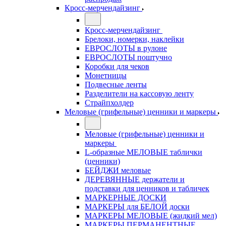
Кросс-мерчендайзинг
Кросс-мерчендайзинг
Брелоки, номерки, наклейки
ЕВРОСЛОТЫ в рулоне
ЕВРОСЛОТЫ поштучно
Коробки для чеков
Монетницы
Подвесные ленты
Разделители на кассовую ленту
Страйпхолдер
Меловые (грифельные) ценники и маркеры
Меловые (грифельные) ценники и
маркеры
L-образные МЕЛОВЫЕ таблички
(ценники)
БЕЙДЖИ меловые
ДЕРЕВЯННЫЕ держатели и
подставки для ценников и табличек
МАРКЕРНЫЕ ДОСКИ
МАРКЕРЫ для БЕЛОЙ доски
МАРКЕРЫ МЕЛОВЫЕ (жидкий мел)
МАРКЕРЫ ПЕРМАНЕНТНЫЕ