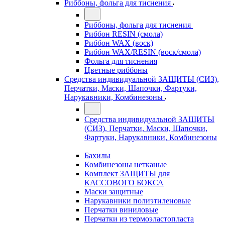
Риббоны, фольга для тиснения
Риббоны, фольга для тиснения
Риббон RESIN (смола)
Риббон WAX (воск)
Риббон WAX/RESIN (воск/смола)
Фольга для тиснения
Цветные риббоны
Средства индивидуальной ЗАЩИТЫ (СИЗ),
Перчатки, Маски, Шапочки, Фартуки,
Нарукавники, Комбинезоны
Средства индивидуальной ЗАЩИТЫ
(СИЗ), Перчатки, Маски, Шапочки,
Фартуки, Нарукавники, Комбинезоны
Бахилы
Комбинезоны нетканые
Комплект ЗАЩИТЫ для
КАССОВОГО БОКСА
Маски защитные
Нарукавники полиэтиленовые
Перчатки виниловые
Перчатки из термоэластопласта