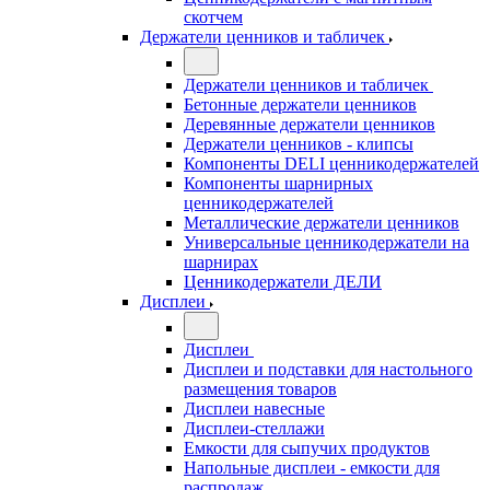
скотчем
Держатели ценников и табличек
Держатели ценников и табличек
Бетонные держатели ценников
Деревянные держатели ценников
Держатели ценников - клипсы
Компоненты DELI ценникодержателей
Компоненты шарнирных
ценникодержателей
Металлические держатели ценников
Универсальные ценникодержатели на
шарнирах
Ценникодержатели ДЕЛИ
Дисплеи
Дисплеи
Дисплеи и подставки для настольного
размещения товаров
Дисплеи навесные
Дисплеи-стеллажи
Емкости для сыпучих продуктов
Напольные дисплеи - емкости для
распродаж