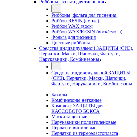
Риббоны, фольга для тиснения
Риббоны, фольга для тиснения
Риббон RESIN (смола)
Риббон WAX (воск)
Риббон WAX/RESIN (воск/смола)
Фольга для тиснения
Цветные риббоны
Средства индивидуальной ЗАЩИТЫ (СИЗ),
Перчатки, Маски, Шапочки, Фартуки,
Нарукавники, Комбинезоны
Средства индивидуальной ЗАЩИТЫ
(СИЗ), Перчатки, Маски, Шапочки,
Фартуки, Нарукавники, Комбинезоны
Бахилы
Комбинезоны нетканые
Комплект ЗАЩИТЫ для
КАССОВОГО БОКСА
Маски защитные
Нарукавники полиэтиленовые
Перчатки виниловые
Перчатки из термоэластопласта