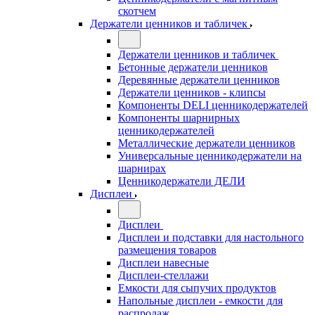
скотчем
Держатели ценников и табличек
Держатели ценников и табличек
Бетонные держатели ценников
Деревянные держатели ценников
Держатели ценников - клипсы
Компоненты DELI ценникодержателей
Компоненты шарнирных
ценникодержателей
Металлические держатели ценников
Универсальные ценникодержатели на
шарнирах
Ценникодержатели ДЕЛИ
Дисплеи
Дисплеи
Дисплеи и подставки для настольного
размещения товаров
Дисплеи навесные
Дисплеи-стеллажи
Емкости для сыпучих продуктов
Напольные дисплеи - емкости для
распродаж