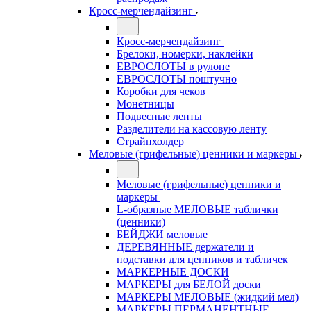
Кросс-мерчендайзинг
Кросс-мерчендайзинг
Брелоки, номерки, наклейки
ЕВРОСЛОТЫ в рулоне
ЕВРОСЛОТЫ поштучно
Коробки для чеков
Монетницы
Подвесные ленты
Разделители на кассовую ленту
Страйпхолдер
Меловые (грифельные) ценники и маркеры
Меловые (грифельные) ценники и
маркеры
L-образные МЕЛОВЫЕ таблички
(ценники)
БЕЙДЖИ меловые
ДЕРЕВЯННЫЕ держатели и
подставки для ценников и табличек
МАРКЕРНЫЕ ДОСКИ
МАРКЕРЫ для БЕЛОЙ доски
МАРКЕРЫ МЕЛОВЫЕ (жидкий мел)
МАРКЕРЫ ПЕРМАНЕНТНЫЕ