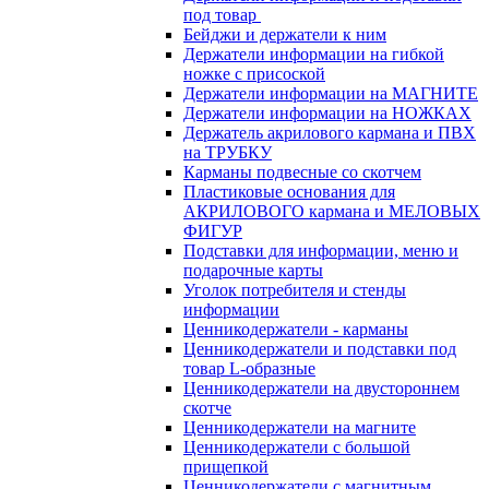
под товар
Бейджи и держатели к ним
Держатели информации на гибкой
ножке с присоской
Держатели информации на МАГНИТЕ
Держатели информации на НОЖКАХ
Держатель акрилового кармана и ПВХ
на ТРУБКУ
Карманы подвесные со скотчем
Пластиковые основания для
АКРИЛОВОГО кармана и МЕЛОВЫХ
ФИГУР
Подставки для информации, меню и
подарочные карты
Уголок потребителя и стенды
информации
Ценникодержатели - карманы
Ценникодержатели и подставки под
товар L-образные
Ценникодержатели на двустороннем
скотче
Ценникодержатели на магните
Ценникодержатели с большой
прищепкой
Ценникодержатели с магнитным