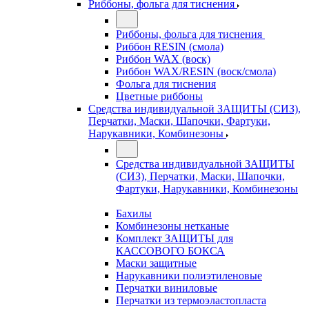
Риббоны, фольга для тиснения
Риббоны, фольга для тиснения
Риббон RESIN (смола)
Риббон WAX (воск)
Риббон WAX/RESIN (воск/смола)
Фольга для тиснения
Цветные риббоны
Средства индивидуальной ЗАЩИТЫ (СИЗ),
Перчатки, Маски, Шапочки, Фартуки,
Нарукавники, Комбинезоны
Средства индивидуальной ЗАЩИТЫ
(СИЗ), Перчатки, Маски, Шапочки,
Фартуки, Нарукавники, Комбинезоны
Бахилы
Комбинезоны нетканые
Комплект ЗАЩИТЫ для
КАССОВОГО БОКСА
Маски защитные
Нарукавники полиэтиленовые
Перчатки виниловые
Перчатки из термоэластопласта