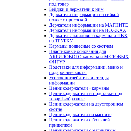
под товар
Бейджи и держатели к ним
Держатели информации на гибкой
ножке с присоской
Держатели информации на МАГНИТЕ
Держатели информации на НОЖКАХ
Держатель акрилового кармана и ПВХ
на ТРУБКУ
Карманы подвесные со скотчем
Пластиковые основания для
АКРИЛОВОГО кармана и МЕЛОВЫХ
ФИГУР
Подставки для информации, меню и
подарочные карты
Уголок потребителя и стенды
информации
Ценникодержатели - карманы
Ценникодержатели и подставки под
товар L-образные
Ценникодержатели на двустороннем
скотче
Ценникодержатели на магните
Ценникодержатели с большой
прищепкой
Ценникодержатели с магнитным