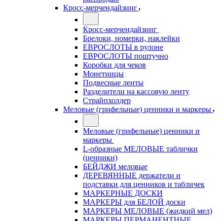
Кросс-мерчендайзинг
Кросс-мерчендайзинг
Брелоки, номерки, наклейки
ЕВРОСЛОТЫ в рулоне
ЕВРОСЛОТЫ поштучно
Коробки для чеков
Монетницы
Подвесные ленты
Разделители на кассовую ленту
Страйпхолдер
Меловые (грифельные) ценники и маркеры
Меловые (грифельные) ценники и
маркеры
L-образные МЕЛОВЫЕ таблички
(ценники)
БЕЙДЖИ меловые
ДЕРЕВЯННЫЕ держатели и
подставки для ценников и табличек
МАРКЕРНЫЕ ДОСКИ
МАРКЕРЫ для БЕЛОЙ доски
МАРКЕРЫ МЕЛОВЫЕ (жидкий мел)
МАРКЕРЫ ПЕРМАНЕНТНЫЕ