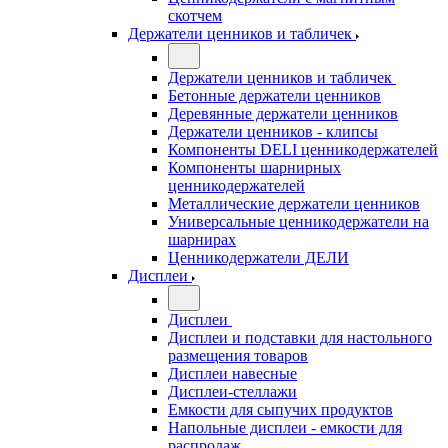
скотчем
Держатели ценников и табличек
Держатели ценников и табличек
Бетонные держатели ценников
Деревянные держатели ценников
Держатели ценников - клипсы
Компоненты DELI ценникодержателей
Компоненты шарнирных
ценникодержателей
Металлические держатели ценников
Универсальные ценникодержатели на
шарнирах
Ценникодержатели ДЕЛИ
Дисплеи
Дисплеи
Дисплеи и подставки для настольного
размещения товаров
Дисплеи навесные
Дисплеи-стеллажи
Емкости для сыпучих продуктов
Напольные дисплеи - емкости для
распродаж