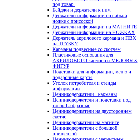
под товар
Бейджи и держатели к ним
Держатели информации на гибкой
ножке с присоской
Держатели информации на МАГНИТЕ
Держатели информации на НОЖКАХ
Держатель акрилового кармана и ПВХ
на ТРУБКУ
Карманы подвесные со скотчем
Пластиковые основания для
АКРИЛОВОГО кармана и МЕЛОВЫХ
ФИГУР
Подставки для информации, меню и
подарочные карты
Уголок потребителя и стенды
информации
Ценникодержатели - карманы
Ценникодержатели и подставки под
товар L-образные
Ценникодержатели на двустороннем
скотче
Ценникодержатели на магните
Ценникодержатели с большой
прищепкой
Ценникодержатели с магнитным