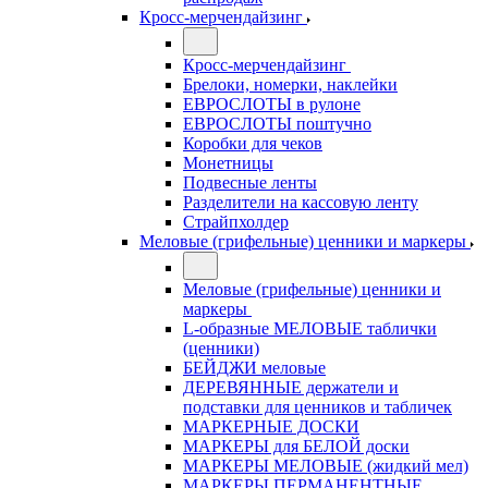
Кросс-мерчендайзинг
Кросс-мерчендайзинг
Брелоки, номерки, наклейки
ЕВРОСЛОТЫ в рулоне
ЕВРОСЛОТЫ поштучно
Коробки для чеков
Монетницы
Подвесные ленты
Разделители на кассовую ленту
Страйпхолдер
Меловые (грифельные) ценники и маркеры
Меловые (грифельные) ценники и
маркеры
L-образные МЕЛОВЫЕ таблички
(ценники)
БЕЙДЖИ меловые
ДЕРЕВЯННЫЕ держатели и
подставки для ценников и табличек
МАРКЕРНЫЕ ДОСКИ
МАРКЕРЫ для БЕЛОЙ доски
МАРКЕРЫ МЕЛОВЫЕ (жидкий мел)
МАРКЕРЫ ПЕРМАНЕНТНЫЕ