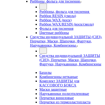
Риббоны, фольга для тиснения
Риббоны, фольга для тиснения
Риббон RESIN (смола)
Риббон WAX (воск)
Риббон WAX/RESIN (воск/смола)
Фольга для тиснения
Цветные риббоны
Средства индивидуальной ЗАЩИТЫ (СИЗ),
Перчатки, Маски, Шапочки, Фартуки,
Нарукавники, Комбинезоны
Средства индивидуальной ЗАЩИТЫ
(СИЗ), Перчатки, Маски, Шапочки,
Фартуки, Нарукавники, Комбинезоны
Бахилы
Комбинезоны нетканые
Комплект ЗАЩИТЫ для
КАССОВОГО БОКСА
Маски защитные
Нарукавники полиэтиленовые
Перчатки виниловые
Перчатки из термоэластопласта