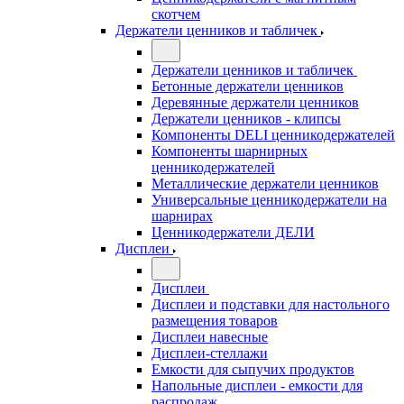
скотчем
Держатели ценников и табличек
Держатели ценников и табличек
Бетонные держатели ценников
Деревянные держатели ценников
Держатели ценников - клипсы
Компоненты DELI ценникодержателей
Компоненты шарнирных
ценникодержателей
Металлические держатели ценников
Универсальные ценникодержатели на
шарнирах
Ценникодержатели ДЕЛИ
Дисплеи
Дисплеи
Дисплеи и подставки для настольного
размещения товаров
Дисплеи навесные
Дисплеи-стеллажи
Емкости для сыпучих продуктов
Напольные дисплеи - емкости для
распродаж