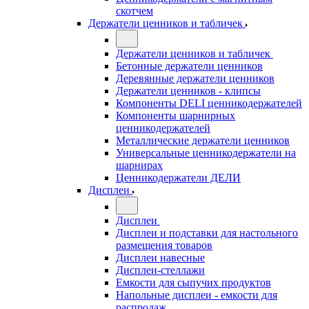
скотчем
Держатели ценников и табличек
Держатели ценников и табличек
Бетонные держатели ценников
Деревянные держатели ценников
Держатели ценников - клипсы
Компоненты DELI ценникодержателей
Компоненты шарнирных
ценникодержателей
Металлические держатели ценников
Универсальные ценникодержатели на
шарнирах
Ценникодержатели ДЕЛИ
Дисплеи
Дисплеи
Дисплеи и подставки для настольного
размещения товаров
Дисплеи навесные
Дисплеи-стеллажи
Емкости для сыпучих продуктов
Напольные дисплеи - емкости для
распродаж