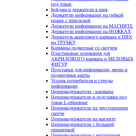
под товар
Бейджи и держатели к ним
Держатели информации на гибкой
ножке с присоской
Держатели информации на МАГНИТЕ
Держатели информации на НОЖКАХ
Держатель акрилового кармана и ПВХ
на ТРУБКУ
Карманы подвесные со скотчем
Пластиковые основания для
АКРИЛОВОГО кармана и МЕЛОВЫХ
ФИГУР
Подставки для информации, меню и
подарочные карты
Уголок потребителя и стенды
информации
Ценникодержатели - карманы
Ценникодержатели и подставки под
товар L-образные
Ценникодержатели на двустороннем
скотче
Ценникодержатели на магните
Ценникодержатели с большой
прищепкой
Ценникодержатели с магнитным