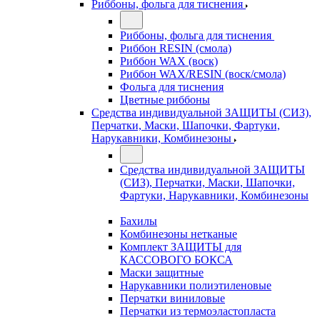
Риббоны, фольга для тиснения
Риббоны, фольга для тиснения
Риббон RESIN (смола)
Риббон WAX (воск)
Риббон WAX/RESIN (воск/смола)
Фольга для тиснения
Цветные риббоны
Средства индивидуальной ЗАЩИТЫ (СИЗ),
Перчатки, Маски, Шапочки, Фартуки,
Нарукавники, Комбинезоны
Средства индивидуальной ЗАЩИТЫ
(СИЗ), Перчатки, Маски, Шапочки,
Фартуки, Нарукавники, Комбинезоны
Бахилы
Комбинезоны нетканые
Комплект ЗАЩИТЫ для
КАССОВОГО БОКСА
Маски защитные
Нарукавники полиэтиленовые
Перчатки виниловые
Перчатки из термоэластопласта