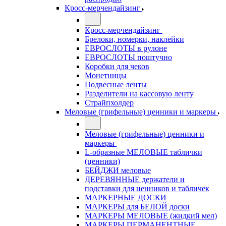
Кросс-мерчендайзинг
Кросс-мерчендайзинг
Брелоки, номерки, наклейки
ЕВРОСЛОТЫ в рулоне
ЕВРОСЛОТЫ поштучно
Коробки для чеков
Монетницы
Подвесные ленты
Разделители на кассовую ленту
Страйпхолдер
Меловые (грифельные) ценники и маркеры
Меловые (грифельные) ценники и
маркеры
L-образные МЕЛОВЫЕ таблички
(ценники)
БЕЙДЖИ меловые
ДЕРЕВЯННЫЕ держатели и
подставки для ценников и табличек
МАРКЕРНЫЕ ДОСКИ
МАРКЕРЫ для БЕЛОЙ доски
МАРКЕРЫ МЕЛОВЫЕ (жидкий мел)
МАРКЕРЫ ПЕРМАНЕНТНЫЕ