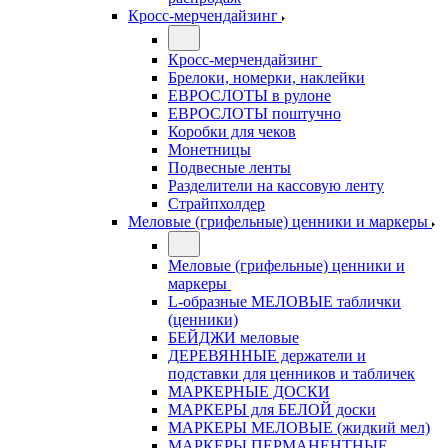
Кросс-мерчендайзинг
Кросс-мерчендайзинг
Брелоки, номерки, наклейки
ЕВРОСЛОТЫ в рулоне
ЕВРОСЛОТЫ поштучно
Коробки для чеков
Монетницы
Подвесные ленты
Разделители на кассовую ленту
Страйпхолдер
Меловые (грифельные) ценники и маркеры
Меловые (грифельные) ценники и
маркеры
L-образные МЕЛОВЫЕ таблички
(ценники)
БЕЙДЖИ меловые
ДЕРЕВЯННЫЕ держатели и
подставки для ценников и табличек
МАРКЕРНЫЕ ДОСКИ
МАРКЕРЫ для БЕЛОЙ доски
МАРКЕРЫ МЕЛОВЫЕ (жидкий мел)
МАРКЕРЫ ПЕРМАНЕНТНЫЕ