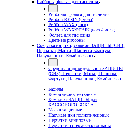
Риббоны, фольга для тиснения
Риббоны, фольга для тиснения
Риббон RESIN (смола)
Риббон WAX (воск)
Риббон WAX/RESIN (воск/смола)
Фольга для тиснения
Цветные риббоны
Средства индивидуальной ЗАЩИТЫ (СИЗ),
Перчатки, Маски, Шапочки, Фартуки,
Нарукавники, Комбинезоны
Средства индивидуальной ЗАЩИТЫ
(СИЗ), Перчатки, Маски, Шапочки,
Фартуки, Нарукавники, Комбинезоны
Бахилы
Комбинезоны нетканые
Комплект ЗАЩИТЫ для
КАССОВОГО БОКСА
Маски защитные
Нарукавники полиэтиленовые
Перчатки виниловые
Перчатки из термоэластопласта