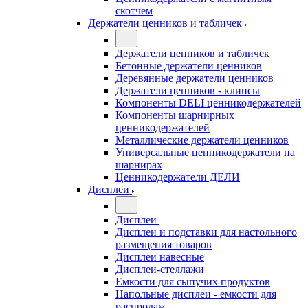
скотчем
Держатели ценников и табличек
Держатели ценников и табличек
Бетонные держатели ценников
Деревянные держатели ценников
Держатели ценников - клипсы
Компоненты DELI ценникодержателей
Компоненты шарнирных
ценникодержателей
Металлические держатели ценников
Универсальные ценникодержатели на
шарнирах
Ценникодержатели ДЕЛИ
Дисплеи
Дисплеи
Дисплеи и подставки для настольного
размещения товаров
Дисплеи навесные
Дисплеи-стеллажи
Емкости для сыпучих продуктов
Напольные дисплеи - емкости для
распродаж