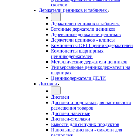
скотчем
Держатели ценников и табличек
Держатели ценников и табличек
Бетонные держатели ценников
Деревянные держатели ценников
Держатели ценников - клипсы
Компоненты DELI ценникодержателей
Компоненты шарнирных
ценникодержателей
Металлические держатели ценников
Универсальные ценникодержатели на
шарнирах
Ценникодержатели ДЕЛИ
Дисплеи
Дисплеи
Дисплеи и подставки для настольного
размещения товаров
Дисплеи навесные
Дисплеи-стеллажи
Емкости для сыпучих продуктов
Напольные дисплеи - емкости для
распродаж