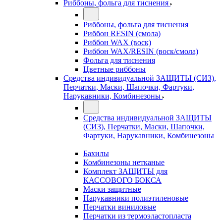
Риббоны, фольга для тиснения
Риббоны, фольга для тиснения
Риббон RESIN (смола)
Риббон WAX (воск)
Риббон WAX/RESIN (воск/смола)
Фольга для тиснения
Цветные риббоны
Средства индивидуальной ЗАЩИТЫ (СИЗ),
Перчатки, Маски, Шапочки, Фартуки,
Нарукавники, Комбинезоны
Средства индивидуальной ЗАЩИТЫ
(СИЗ), Перчатки, Маски, Шапочки,
Фартуки, Нарукавники, Комбинезоны
Бахилы
Комбинезоны нетканые
Комплект ЗАЩИТЫ для
КАССОВОГО БОКСА
Маски защитные
Нарукавники полиэтиленовые
Перчатки виниловые
Перчатки из термоэластопласта