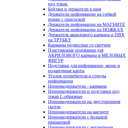
под товар
Бейджи и держатели к ним
Держатели информации на гибкой
ножке с присоской
Держатели информации на МАГНИТЕ
Держатели информации на НОЖКАХ
Держатель акрилового кармана и ПВХ
на ТРУБКУ
Карманы подвесные со скотчем
Пластиковые основания для
АКРИЛОВОГО кармана и МЕЛОВЫХ
ФИГУР
Подставки для информации, меню и
подарочные карты
Уголок потребителя и стенды
информации
Ценникодержатели - карманы
Ценникодержатели и подставки под
товар L-образные
Ценникодержатели на двустороннем
скотче
Ценникодержатели на магните
Ценникодержатели с большой
прищепкой
Ценникодержатели с магнитным