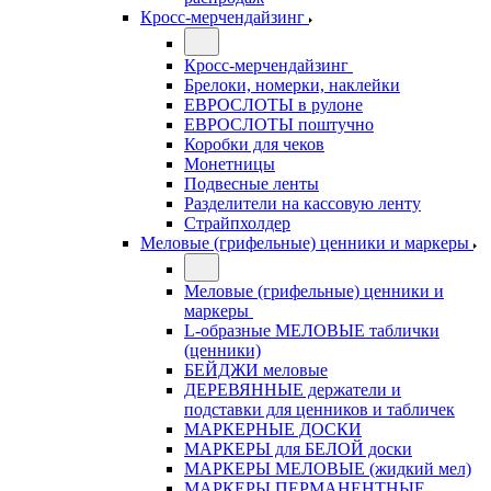
Кросс-мерчендайзинг
Кросс-мерчендайзинг
Брелоки, номерки, наклейки
ЕВРОСЛОТЫ в рулоне
ЕВРОСЛОТЫ поштучно
Коробки для чеков
Монетницы
Подвесные ленты
Разделители на кассовую ленту
Страйпхолдер
Меловые (грифельные) ценники и маркеры
Меловые (грифельные) ценники и
маркеры
L-образные МЕЛОВЫЕ таблички
(ценники)
БЕЙДЖИ меловые
ДЕРЕВЯННЫЕ держатели и
подставки для ценников и табличек
МАРКЕРНЫЕ ДОСКИ
МАРКЕРЫ для БЕЛОЙ доски
МАРКЕРЫ МЕЛОВЫЕ (жидкий мел)
МАРКЕРЫ ПЕРМАНЕНТНЫЕ