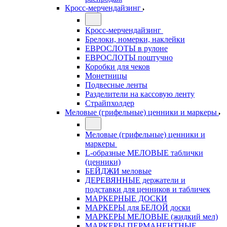
Кросс-мерчендайзинг
Кросс-мерчендайзинг
Брелоки, номерки, наклейки
ЕВРОСЛОТЫ в рулоне
ЕВРОСЛОТЫ поштучно
Коробки для чеков
Монетницы
Подвесные ленты
Разделители на кассовую ленту
Страйпхолдер
Меловые (грифельные) ценники и маркеры
Меловые (грифельные) ценники и
маркеры
L-образные МЕЛОВЫЕ таблички
(ценники)
БЕЙДЖИ меловые
ДЕРЕВЯННЫЕ держатели и
подставки для ценников и табличек
МАРКЕРНЫЕ ДОСКИ
МАРКЕРЫ для БЕЛОЙ доски
МАРКЕРЫ МЕЛОВЫЕ (жидкий мел)
МАРКЕРЫ ПЕРМАНЕНТНЫЕ