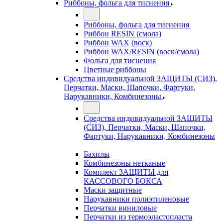
Риббоны, фольга для тиснения
Риббоны, фольга для тиснения
Риббон RESIN (смола)
Риббон WAX (воск)
Риббон WAX/RESIN (воск/смола)
Фольга для тиснения
Цветные риббоны
Средства индивидуальной ЗАЩИТЫ (СИЗ),
Перчатки, Маски, Шапочки, Фартуки,
Нарукавники, Комбинезоны
Средства индивидуальной ЗАЩИТЫ
(СИЗ), Перчатки, Маски, Шапочки,
Фартуки, Нарукавники, Комбинезоны
Бахилы
Комбинезоны нетканые
Комплект ЗАЩИТЫ для
КАССОВОГО БОКСА
Маски защитные
Нарукавники полиэтиленовые
Перчатки виниловые
Перчатки из термоэластопласта