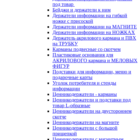
под товар
Бейджи и держатели к ним
Держатели информации на гибкой
ножке с присоской
Держатели информации на МАГНИТЕ
Держатели информации на НОЖКАХ
Держатель акрилового кармана и ПВХ
на ТРУБКУ
Карманы подвесные со скотчем
Пластиковые основания для
АКРИЛОВОГО кармана и МЕЛОВЫХ
ФИГУР
Подставки для информации, меню и
подарочные карты
Уголок потребителя и стенды
информации
Ценникодержатели - карманы
Ценникодержатели и подставки под
товар L-образные
Ценникодержатели на двустороннем
скотче
Ценникодержатели на магните
Ценникодержатели с большой
прищепкой
Ценникодержатели с магнитным