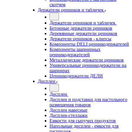
скотчем
Держатели ценников и табличек
Держатели ценников и табличек
Бетонные держатели ценников
Деревянные держатели ценников
Держатели ценников - клипсы
Компоненты DELI ценникодержателей
Компоненты шарнирных
ценникодержателей
Металлические держатели ценников
Универсальные ценникодержатели на
шарнирах
Ценникодержатели ДЕЛИ
Дисплеи
Дисплеи
Дисплеи и подставки для настольного
размещения товаров
Дисплеи навесные
Дисплеи-стеллажи
Емкости для сыпучих продуктов
Напольные дисплеи - емкости для
распродаж