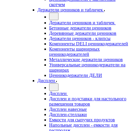
скотчем
Держатели ценников и табличек
Держатели ценников и табличек
Бетонные держатели ценников
Деревянные держатели ценников
Держатели ценников - клипсы
Компоненты DELI ценникодержателей
Компоненты шарнирных
ценникодержателей
Металлические держатели ценников
Универсальные ценникодержатели на
шарнирах
Ценникодержатели ДЕЛИ
Дисплеи
Дисплеи
Дисплеи и подставки для настольного
размещения товаров
Дисплеи навесные
Дисплеи-стеллажи
Емкости для сыпучих продуктов
Напольные дисплеи - емкости для
распродаж