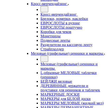
Кросс-мерчендайзинг
Кросс-мерчендайзинг
Брелоки, номерки, наклейки
ЕВРОСЛОТЫ в рулоне
ЕВРОСЛОТЫ поштучно
Коробки для чеков
Монетницы
Подвесные ленты
Разделители на кассовую ленту
Страйпхолдер
Меловые (грифельные) ценники и маркеры
Меловые (грифельные) ценники и
маркеры
L-образные МЕЛОВЫЕ таблички
(ценники)
БЕЙДЖИ меловые
ДЕРЕВЯННЫЕ держатели и
подставки для ценников и табличек
МАРКЕРНЫЕ ДОСКИ
МАРКЕРЫ для БЕЛОЙ доски
МАРКЕРЫ МЕЛОВЫЕ (жидкий мел)
МАРКЕРЫ ПЕРМАНЕНТНЫЕ