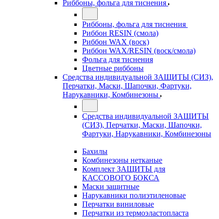
Риббоны, фольга для тиснения
Риббоны, фольга для тиснения
Риббон RESIN (смола)
Риббон WAX (воск)
Риббон WAX/RESIN (воск/смола)
Фольга для тиснения
Цветные риббоны
Средства индивидуальной ЗАЩИТЫ (СИЗ),
Перчатки, Маски, Шапочки, Фартуки,
Нарукавники, Комбинезоны
Средства индивидуальной ЗАЩИТЫ
(СИЗ), Перчатки, Маски, Шапочки,
Фартуки, Нарукавники, Комбинезоны
Бахилы
Комбинезоны нетканые
Комплект ЗАЩИТЫ для
КАССОВОГО БОКСА
Маски защитные
Нарукавники полиэтиленовые
Перчатки виниловые
Перчатки из термоэластопласта