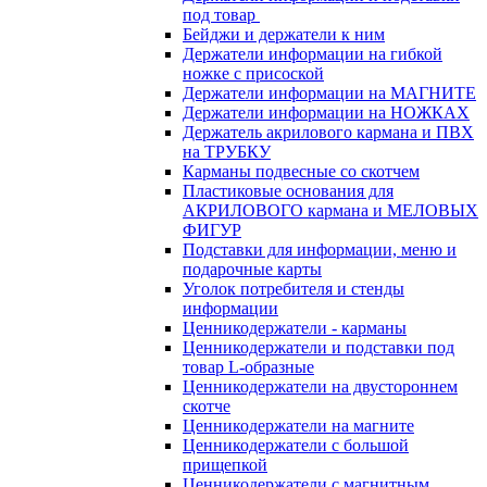
под товар
Бейджи и держатели к ним
Держатели информации на гибкой
ножке с присоской
Держатели информации на МАГНИТЕ
Держатели информации на НОЖКАХ
Держатель акрилового кармана и ПВХ
на ТРУБКУ
Карманы подвесные со скотчем
Пластиковые основания для
АКРИЛОВОГО кармана и МЕЛОВЫХ
ФИГУР
Подставки для информации, меню и
подарочные карты
Уголок потребителя и стенды
информации
Ценникодержатели - карманы
Ценникодержатели и подставки под
товар L-образные
Ценникодержатели на двустороннем
скотче
Ценникодержатели на магните
Ценникодержатели с большой
прищепкой
Ценникодержатели с магнитным