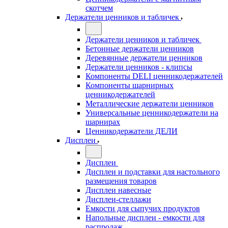
скотчем
Держатели ценников и табличек
Держатели ценников и табличек
Бетонные держатели ценников
Деревянные держатели ценников
Держатели ценников - клипсы
Компоненты DELI ценникодержателей
Компоненты шарнирных
ценникодержателей
Металлические держатели ценников
Универсальные ценникодержатели на
шарнирах
Ценникодержатели ДЕЛИ
Дисплеи
Дисплеи
Дисплеи и подставки для настольного
размещения товаров
Дисплеи навесные
Дисплеи-стеллажи
Емкости для сыпучих продуктов
Напольные дисплеи - емкости для
распродаж