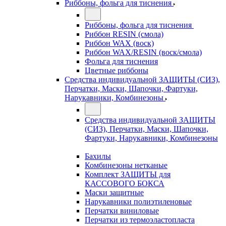
Риббоны, фольга для тиснения
Риббоны, фольга для тиснения
Риббон RESIN (смола)
Риббон WAX (воск)
Риббон WAX/RESIN (воск/смола)
Фольга для тиснения
Цветные риббоны
Средства индивидуальной ЗАЩИТЫ (СИЗ),
Перчатки, Маски, Шапочки, Фартуки,
Нарукавники, Комбинезоны
Средства индивидуальной ЗАЩИТЫ
(СИЗ), Перчатки, Маски, Шапочки,
Фартуки, Нарукавники, Комбинезоны
Бахилы
Комбинезоны нетканые
Комплект ЗАЩИТЫ для
КАССОВОГО БОКСА
Маски защитные
Нарукавники полиэтиленовые
Перчатки виниловые
Перчатки из термоэластопласта