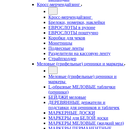
Кросс-мерчендайзинг
Кросс-мерчендайзинг
Брелоки, номерки, наклейки
ЕВРОСЛОТЫ в рулоне
ЕВРОСЛОТЫ поштучно
Коробки для чеков
Монетницы
Подвесные ленты
Разделители на кассовую ленту
Страйпхолдер
Меловые (грифельные) ценники и маркеры
Меловые (грифельные) ценники и
маркеры
L-образные МЕЛОВЫЕ таблички
(ценники)
БЕЙДЖИ меловые
ДЕРЕВЯННЫЕ держатели и
подставки для ценников и табличек
МАРКЕРНЫЕ ДОСКИ
МАРКЕРЫ для БЕЛОЙ доски
МАРКЕРЫ МЕЛОВЫЕ (жидкий мел)
МАРКЕРЫ ПЕРМАНЕНТНЫЕ