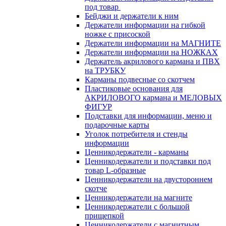
под товар
Бейджи и держатели к ним
Держатели информации на гибкой
ножке с присоской
Держатели информации на МАГНИТЕ
Держатели информации на НОЖКАХ
Держатель акрилового кармана и ПВХ
на ТРУБКУ
Карманы подвесные со скотчем
Пластиковые основания для
АКРИЛОВОГО кармана и МЕЛОВЫХ
ФИГУР
Подставки для информации, меню и
подарочные карты
Уголок потребителя и стенды
информации
Ценникодержатели - карманы
Ценникодержатели и подставки под
товар L-образные
Ценникодержатели на двустороннем
скотче
Ценникодержатели на магните
Ценникодержатели с большой
прищепкой
Ценникодержатели с магнитным