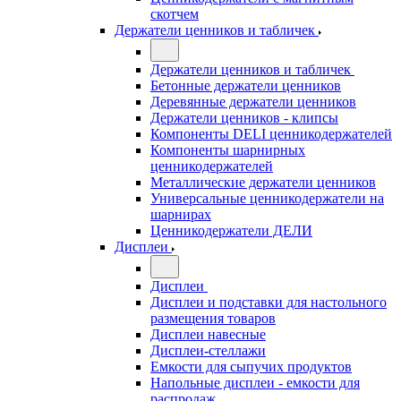
скотчем
Держатели ценников и табличек
Держатели ценников и табличек
Бетонные держатели ценников
Деревянные держатели ценников
Держатели ценников - клипсы
Компоненты DELI ценникодержателей
Компоненты шарнирных
ценникодержателей
Металлические держатели ценников
Универсальные ценникодержатели на
шарнирах
Ценникодержатели ДЕЛИ
Дисплеи
Дисплеи
Дисплеи и подставки для настольного
размещения товаров
Дисплеи навесные
Дисплеи-стеллажи
Емкости для сыпучих продуктов
Напольные дисплеи - емкости для
распродаж