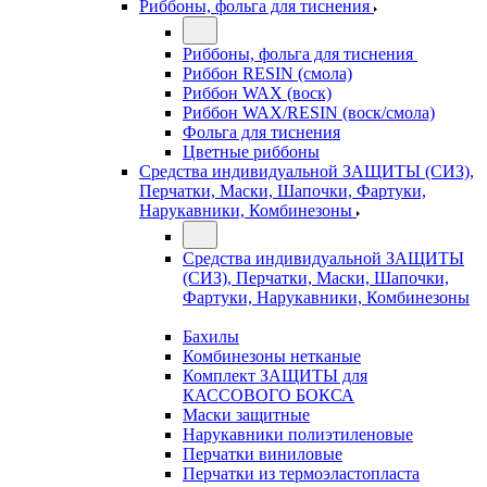
Риббоны, фольга для тиснения
Риббоны, фольга для тиснения
Риббон RESIN (смола)
Риббон WAX (воск)
Риббон WAX/RESIN (воск/смола)
Фольга для тиснения
Цветные риббоны
Средства индивидуальной ЗАЩИТЫ (СИЗ),
Перчатки, Маски, Шапочки, Фартуки,
Нарукавники, Комбинезоны
Средства индивидуальной ЗАЩИТЫ
(СИЗ), Перчатки, Маски, Шапочки,
Фартуки, Нарукавники, Комбинезоны
Бахилы
Комбинезоны нетканые
Комплект ЗАЩИТЫ для
КАССОВОГО БОКСА
Маски защитные
Нарукавники полиэтиленовые
Перчатки виниловые
Перчатки из термоэластопласта