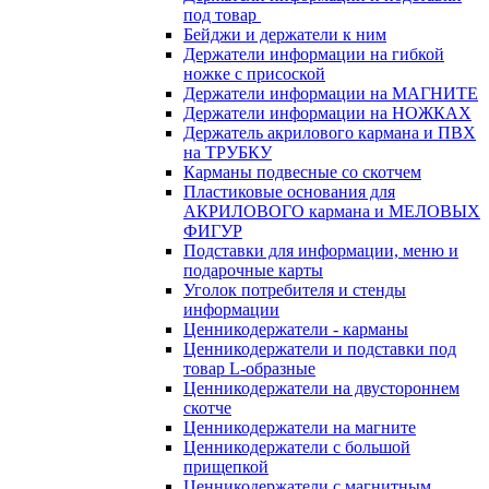
под товар
Бейджи и держатели к ним
Держатели информации на гибкой
ножке с присоской
Держатели информации на МАГНИТЕ
Держатели информации на НОЖКАХ
Держатель акрилового кармана и ПВХ
на ТРУБКУ
Карманы подвесные со скотчем
Пластиковые основания для
АКРИЛОВОГО кармана и МЕЛОВЫХ
ФИГУР
Подставки для информации, меню и
подарочные карты
Уголок потребителя и стенды
информации
Ценникодержатели - карманы
Ценникодержатели и подставки под
товар L-образные
Ценникодержатели на двустороннем
скотче
Ценникодержатели на магните
Ценникодержатели с большой
прищепкой
Ценникодержатели с магнитным