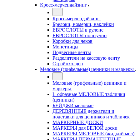
Кросс-мерчендайзинг
Кросс-мерчендайзинг
Брелоки, номерки, наклейки
ЕВРОСЛОТЫ в рулоне
ЕВРОСЛОТЫ поштучно
Коробки для чеков
Монетницы
Подвесные ленты
Разделители на кассовую ленту
Страйпхолдер
Меловые (грифельные) ценники и маркеры
Меловые (грифельные) ценники и
маркеры
L-образные МЕЛОВЫЕ таблички
(ценники)
БЕЙДЖИ меловые
ДЕРЕВЯННЫЕ держатели и
подставки для ценников и табличек
МАРКЕРНЫЕ ДОСКИ
МАРКЕРЫ для БЕЛОЙ доски
МАРКЕРЫ МЕЛОВЫЕ (жидкий мел)
МАРКЕРЫ ПЕРМАНЕНТНЫЕ