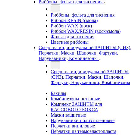
Риббоны, фольга для тиснения
Риббоны, фольга для тиснения
Риббон RESIN (смола)
Риббон WAX (воск)
Риббон WAX/RESIN (воск/смола)
Фольга для тиснения
Цветные риббоны
Средства индивидуальной ЗАЩИТЫ (СИЗ),
Перчатки, Маски, Шапочки, Фартуки,
Нарукавники, Комбинезоны
Средства индивидуальной ЗАЩИТЫ
(СИЗ), Перчатки, Маски, Шапочки,
Фартуки, Нарукавники, Комбинезоны
Бахилы
Комбинезоны нетканые
Комплект ЗАЩИТЫ для
КАССОВОГО БОКСА
Маски защитные
Нарукавники полиэтиленовые
Перчатки виниловые
Перчатки из термоэластопласта