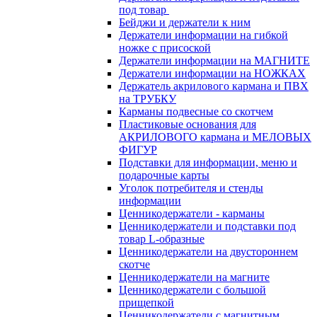
под товар
Бейджи и держатели к ним
Держатели информации на гибкой
ножке с присоской
Держатели информации на МАГНИТЕ
Держатели информации на НОЖКАХ
Держатель акрилового кармана и ПВХ
на ТРУБКУ
Карманы подвесные со скотчем
Пластиковые основания для
АКРИЛОВОГО кармана и МЕЛОВЫХ
ФИГУР
Подставки для информации, меню и
подарочные карты
Уголок потребителя и стенды
информации
Ценникодержатели - карманы
Ценникодержатели и подставки под
товар L-образные
Ценникодержатели на двустороннем
скотче
Ценникодержатели на магните
Ценникодержатели с большой
прищепкой
Ценникодержатели с магнитным