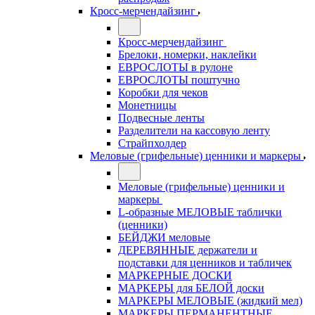
Кросс-мерчендайзинг
Кросс-мерчендайзинг
Брелоки, номерки, наклейки
ЕВРОСЛОТЫ в рулоне
ЕВРОСЛОТЫ поштучно
Коробки для чеков
Монетницы
Подвесные ленты
Разделители на кассовую ленту
Страйпхолдер
Меловые (грифельные) ценники и маркеры
Меловые (грифельные) ценники и
маркеры
L-образные МЕЛОВЫЕ таблички
(ценники)
БЕЙДЖИ меловые
ДЕРЕВЯННЫЕ держатели и
подставки для ценников и табличек
МАРКЕРНЫЕ ДОСКИ
МАРКЕРЫ для БЕЛОЙ доски
МАРКЕРЫ МЕЛОВЫЕ (жидкий мел)
МАРКЕРЫ ПЕРМАНЕНТНЫЕ