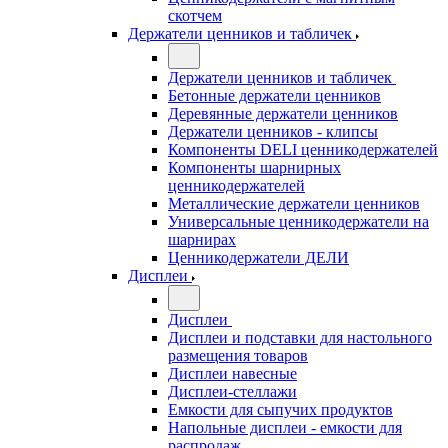
скотчем
Держатели ценников и табличек
Держатели ценников и табличек
Бетонные держатели ценников
Деревянные держатели ценников
Держатели ценников - клипсы
Компоненты DELI ценникодержателей
Компоненты шарнирных
ценникодержателей
Металлические держатели ценников
Универсальные ценникодержатели на
шарнирах
Ценникодержатели ДЕЛИ
Дисплеи
Дисплеи
Дисплеи и подставки для настольного
размещения товаров
Дисплеи навесные
Дисплеи-стеллажи
Емкости для сыпучих продуктов
Напольные дисплеи - емкости для
распродаж