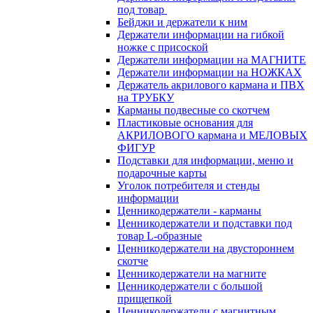
под товар
Бейджи и держатели к ним
Держатели информации на гибкой
ножке с присоской
Держатели информации на МАГНИТЕ
Держатели информации на НОЖКАХ
Держатель акрилового кармана и ПВХ
на ТРУБКУ
Карманы подвесные со скотчем
Пластиковые основания для
АКРИЛОВОГО кармана и МЕЛОВЫХ
ФИГУР
Подставки для информации, меню и
подарочные карты
Уголок потребителя и стенды
информации
Ценникодержатели - карманы
Ценникодержатели и подставки под
товар L-образные
Ценникодержатели на двустороннем
скотче
Ценникодержатели на магните
Ценникодержатели с большой
прищепкой
Ценникодержатели с магнитным