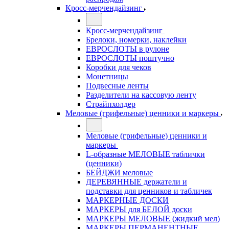
Кросс-мерчендайзинг
Кросс-мерчендайзинг
Брелоки, номерки, наклейки
ЕВРОСЛОТЫ в рулоне
ЕВРОСЛОТЫ поштучно
Коробки для чеков
Монетницы
Подвесные ленты
Разделители на кассовую ленту
Страйпхолдер
Меловые (грифельные) ценники и маркеры
Меловые (грифельные) ценники и
маркеры
L-образные МЕЛОВЫЕ таблички
(ценники)
БЕЙДЖИ меловые
ДЕРЕВЯННЫЕ держатели и
подставки для ценников и табличек
МАРКЕРНЫЕ ДОСКИ
МАРКЕРЫ для БЕЛОЙ доски
МАРКЕРЫ МЕЛОВЫЕ (жидкий мел)
МАРКЕРЫ ПЕРМАНЕНТНЫЕ