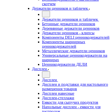
скотчем
Держатели ценников и табличек
Держатели ценников и табличек
Бетонные держатели ценников
Деревянные держатели ценников
Держатели ценников - клипсы
Компоненты DELI ценникодержателей
Компоненты шарнирных
ценникодержателей
Металлические держатели ценников
Универсальные ценникодержатели на
шарнирах
Ценникодержатели ДЕЛИ
Дисплеи
Дисплеи
Дисплеи и подставки для настольного
размещения товаров
Дисплеи навесные
Дисплеи-стеллажи
Емкости для сыпучих продуктов
Напольные дисплеи - емкости для
распродаж