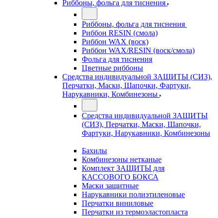
Риббоны, фольга для тиснения
Риббоны, фольга для тиснения
Риббон RESIN (смола)
Риббон WAX (воск)
Риббон WAX/RESIN (воск/смола)
Фольга для тиснения
Цветные риббоны
Средства индивидуальной ЗАЩИТЫ (СИЗ),
Перчатки, Маски, Шапочки, Фартуки,
Нарукавники, Комбинезоны
Средства индивидуальной ЗАЩИТЫ
(СИЗ), Перчатки, Маски, Шапочки,
Фартуки, Нарукавники, Комбинезоны
Бахилы
Комбинезоны нетканые
Комплект ЗАЩИТЫ для
КАССОВОГО БОКСА
Маски защитные
Нарукавники полиэтиленовые
Перчатки виниловые
Перчатки из термоэластопласта