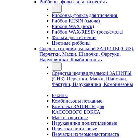
Риббоны, фольга для тиснения
Риббоны, фольга для тиснения
Риббон RESIN (смола)
Риббон WAX (воск)
Риббон WAX/RESIN (воск/смола)
Фольга для тиснения
Цветные риббоны
Средства индивидуальной ЗАЩИТЫ (СИЗ),
Перчатки, Маски, Шапочки, Фартуки,
Нарукавники, Комбинезоны
Средства индивидуальной ЗАЩИТЫ
(СИЗ), Перчатки, Маски, Шапочки,
Фартуки, Нарукавники, Комбинезоны
Бахилы
Комбинезоны нетканые
Комплект ЗАЩИТЫ для
КАССОВОГО БОКСА
Маски защитные
Нарукавники полиэтиленовые
Перчатки виниловые
Перчатки из термоэластопласта