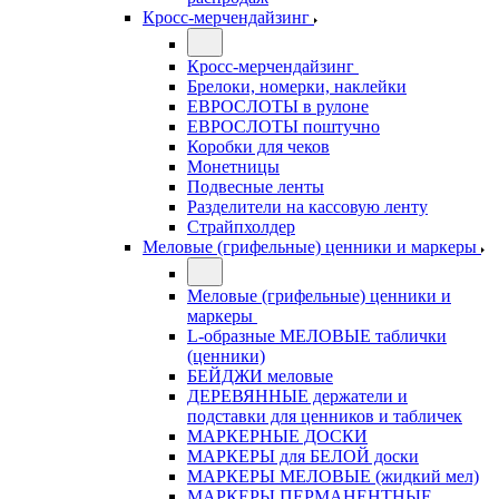
Кросс-мерчендайзинг
Кросс-мерчендайзинг
Брелоки, номерки, наклейки
ЕВРОСЛОТЫ в рулоне
ЕВРОСЛОТЫ поштучно
Коробки для чеков
Монетницы
Подвесные ленты
Разделители на кассовую ленту
Страйпхолдер
Меловые (грифельные) ценники и маркеры
Меловые (грифельные) ценники и
маркеры
L-образные МЕЛОВЫЕ таблички
(ценники)
БЕЙДЖИ меловые
ДЕРЕВЯННЫЕ держатели и
подставки для ценников и табличек
МАРКЕРНЫЕ ДОСКИ
МАРКЕРЫ для БЕЛОЙ доски
МАРКЕРЫ МЕЛОВЫЕ (жидкий мел)
МАРКЕРЫ ПЕРМАНЕНТНЫЕ