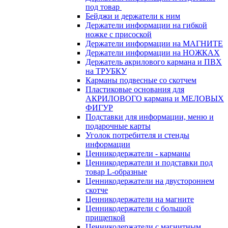
под товар
Бейджи и держатели к ним
Держатели информации на гибкой
ножке с присоской
Держатели информации на МАГНИТЕ
Держатели информации на НОЖКАХ
Держатель акрилового кармана и ПВХ
на ТРУБКУ
Карманы подвесные со скотчем
Пластиковые основания для
АКРИЛОВОГО кармана и МЕЛОВЫХ
ФИГУР
Подставки для информации, меню и
подарочные карты
Уголок потребителя и стенды
информации
Ценникодержатели - карманы
Ценникодержатели и подставки под
товар L-образные
Ценникодержатели на двустороннем
скотче
Ценникодержатели на магните
Ценникодержатели с большой
прищепкой
Ценникодержатели с магнитным