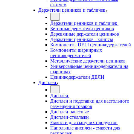
скотчем
Держатели ценников и табличек
Держатели ценников и табличек
Бетонные держатели ценников
Деревянные держатели ценников
Держатели ценников - клипсы
Компоненты DELI ценникодержателей
Компоненты шарнирных
ценникодержателей
Металлические держатели ценников
Универсальные ценникодержатели на
шарнирах
Ценникодержатели ДЕЛИ
Дисплеи
Дисплеи
Дисплеи и подставки для настольного
размещения товаров
Дисплеи навесные
Дисплеи-стеллажи
Емкости для сыпучих продуктов
Напольные дисплеи - емкости для
распродаж