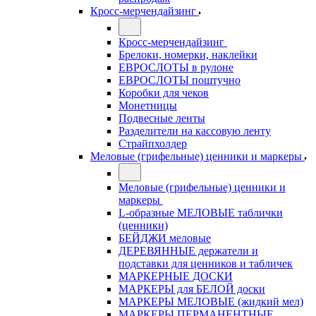
Кросс-мерчендайзинг
Кросс-мерчендайзинг
Брелоки, номерки, наклейки
ЕВРОСЛОТЫ в рулоне
ЕВРОСЛОТЫ поштучно
Коробки для чеков
Монетницы
Подвесные ленты
Разделители на кассовую ленту
Страйпхолдер
Меловые (грифельные) ценники и маркеры
Меловые (грифельные) ценники и
маркеры
L-образные МЕЛОВЫЕ таблички
(ценники)
БЕЙДЖИ меловые
ДЕРЕВЯННЫЕ держатели и
подставки для ценников и табличек
МАРКЕРНЫЕ ДОСКИ
МАРКЕРЫ для БЕЛОЙ доски
МАРКЕРЫ МЕЛОВЫЕ (жидкий мел)
МАРКЕРЫ ПЕРМАНЕНТНЫЕ