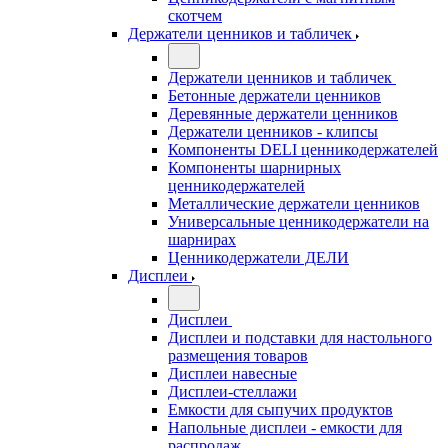
скотчем
Держатели ценников и табличек
Держатели ценников и табличек
Бетонные держатели ценников
Деревянные держатели ценников
Держатели ценников - клипсы
Компоненты DELI ценникодержателей
Компоненты шарнирных
ценникодержателей
Металлические держатели ценников
Универсальные ценникодержатели на
шарнирах
Ценникодержатели ДЕЛИ
Дисплеи
Дисплеи
Дисплеи и подставки для настольного
размещения товаров
Дисплеи навесные
Дисплеи-стеллажи
Емкости для сыпучих продуктов
Напольные дисплеи - емкости для
распродаж