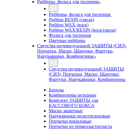
Риббоны, фольга для тиснения
Риббоны, фольга для тиснения
Риббон RESIN (смола)
Риббон WAX (воск)
Риббон WAX/RESIN (воск/смола)
Фольга для тиснения
Цветные риббоны
Средства индивидуальной ЗАЩИТЫ (СИЗ),
Перчатки, Маски, Шапочки, Фартуки,
Нарукавники, Комбинезоны
Средства индивидуальной ЗАЩИТЫ
(СИЗ), Перчатки, Маски, Шапочки,
Фартуки, Нарукавники, Комбинезоны
Бахилы
Комбинезоны нетканые
Комплект ЗАЩИТЫ для
КАССОВОГО БОКСА
Маски защитные
Нарукавники полиэтиленовые
Перчатки виниловые
Перчатки из термоэластопласта