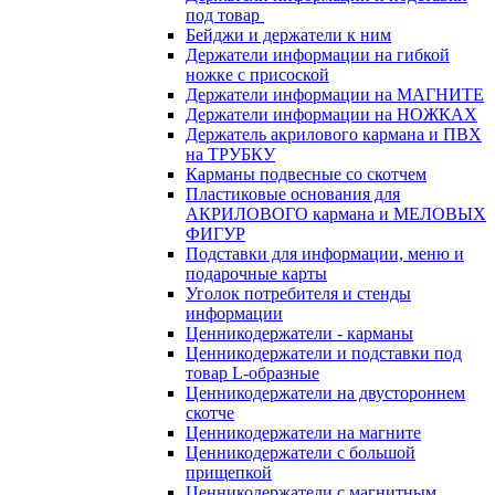
под товар
Бейджи и держатели к ним
Держатели информации на гибкой
ножке с присоской
Держатели информации на МАГНИТЕ
Держатели информации на НОЖКАХ
Держатель акрилового кармана и ПВХ
на ТРУБКУ
Карманы подвесные со скотчем
Пластиковые основания для
АКРИЛОВОГО кармана и МЕЛОВЫХ
ФИГУР
Подставки для информации, меню и
подарочные карты
Уголок потребителя и стенды
информации
Ценникодержатели - карманы
Ценникодержатели и подставки под
товар L-образные
Ценникодержатели на двустороннем
скотче
Ценникодержатели на магните
Ценникодержатели с большой
прищепкой
Ценникодержатели с магнитным