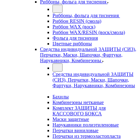
Риббоны, фольга для тиснения
Риббоны, фольга для тиснения
Риббон RESIN (смола)
Риббон WAX (воск)
Риббон WAX/RESIN (воск/смола)
Фольга для тиснения
Цветные риббоны
Средства индивидуальной ЗАЩИТЫ (СИЗ),
Перчатки, Маски, Шапочки, Фартуки,
Нарукавники, Комбинезоны
Средства индивидуальной ЗАЩИТЫ
(СИЗ), Перчатки, Маски, Шапочки,
Фартуки, Нарукавники, Комбинезоны
Бахилы
Комбинезоны нетканые
Комплект ЗАЩИТЫ для
КАССОВОГО БОКСА
Маски защитные
Нарукавники полиэтиленовые
Перчатки виниловые
Перчатки из термоэластопласта