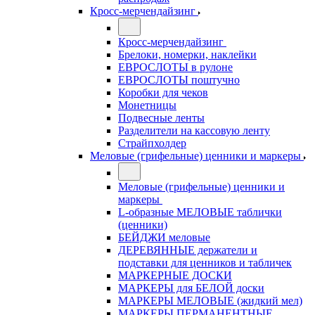
Кросс-мерчендайзинг
Кросс-мерчендайзинг
Брелоки, номерки, наклейки
ЕВРОСЛОТЫ в рулоне
ЕВРОСЛОТЫ поштучно
Коробки для чеков
Монетницы
Подвесные ленты
Разделители на кассовую ленту
Страйпхолдер
Меловые (грифельные) ценники и маркеры
Меловые (грифельные) ценники и
маркеры
L-образные МЕЛОВЫЕ таблички
(ценники)
БЕЙДЖИ меловые
ДЕРЕВЯННЫЕ держатели и
подставки для ценников и табличек
МАРКЕРНЫЕ ДОСКИ
МАРКЕРЫ для БЕЛОЙ доски
МАРКЕРЫ МЕЛОВЫЕ (жидкий мел)
МАРКЕРЫ ПЕРМАНЕНТНЫЕ