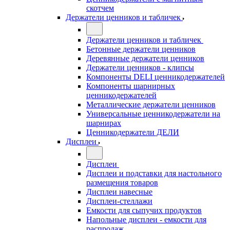
скотчем
Держатели ценников и табличек
Держатели ценников и табличек
Бетонные держатели ценников
Деревянные держатели ценников
Держатели ценников - клипсы
Компоненты DELI ценникодержателей
Компоненты шарнирных
ценникодержателей
Металлические держатели ценников
Универсальные ценникодержатели на
шарнирах
Ценникодержатели ДЕЛИ
Дисплеи
Дисплеи
Дисплеи и подставки для настольного
размещения товаров
Дисплеи навесные
Дисплеи-стеллажи
Емкости для сыпучих продуктов
Напольные дисплеи - емкости для
распродаж