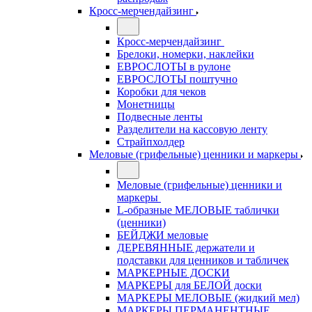
Кросс-мерчендайзинг
Кросс-мерчендайзинг
Брелоки, номерки, наклейки
ЕВРОСЛОТЫ в рулоне
ЕВРОСЛОТЫ поштучно
Коробки для чеков
Монетницы
Подвесные ленты
Разделители на кассовую ленту
Страйпхолдер
Меловые (грифельные) ценники и маркеры
Меловые (грифельные) ценники и
маркеры
L-образные МЕЛОВЫЕ таблички
(ценники)
БЕЙДЖИ меловые
ДЕРЕВЯННЫЕ держатели и
подставки для ценников и табличек
МАРКЕРНЫЕ ДОСКИ
МАРКЕРЫ для БЕЛОЙ доски
МАРКЕРЫ МЕЛОВЫЕ (жидкий мел)
МАРКЕРЫ ПЕРМАНЕНТНЫЕ