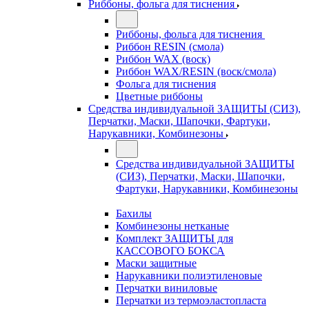
Риббоны, фольга для тиснения
Риббоны, фольга для тиснения
Риббон RESIN (смола)
Риббон WAX (воск)
Риббон WAX/RESIN (воск/смола)
Фольга для тиснения
Цветные риббоны
Средства индивидуальной ЗАЩИТЫ (СИЗ),
Перчатки, Маски, Шапочки, Фартуки,
Нарукавники, Комбинезоны
Средства индивидуальной ЗАЩИТЫ
(СИЗ), Перчатки, Маски, Шапочки,
Фартуки, Нарукавники, Комбинезоны
Бахилы
Комбинезоны нетканые
Комплект ЗАЩИТЫ для
КАССОВОГО БОКСА
Маски защитные
Нарукавники полиэтиленовые
Перчатки виниловые
Перчатки из термоэластопласта