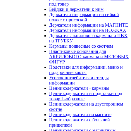
под товар
Бейджи и держатели к ним
Держатели информации на гибкой
ножке с присоской
Держатели информации на МАГНИТЕ
Держатели информации на НОЖКАХ
Держатель акрилового кармана и ПВХ
на ТРУБКУ
Карманы подвесные со скотчем
Пластиковые основания для
АКРИЛОВОГО кармана и МЕЛОВЫХ
ФИГУР
Подставки для информации, меню и
подарочные карты
Уголок потребителя и стенды
информации
Ценникодержатели - карманы
Ценникодержатели и подставки под
товар L-образные
Ценникодержатели на двустороннем
скотче
Ценникодержатели на магните
Ценникодержатели с большой
прищепкой
Ценникодержатели с магнитным