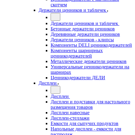
скотчем
Держатели ценников и табличек
Держатели ценников и табличек
Бетонные держатели ценников
Деревянные держатели ценников
Держатели ценников - клипсы
Компоненты DELI ценникодержателей
Компоненты шарнирных
ценникодержателей
Металлические держатели ценников
Универсальные ценникодержатели на
шарнирах
Ценникодержатели ДЕЛИ
Дисплеи
Дисплеи
Дисплеи и подставки для настольного
размещения товаров
Дисплеи навесные
Дисплеи-стеллажи
Емкости для сыпучих продуктов
Напольные дисплеи - емкости для
распродаж