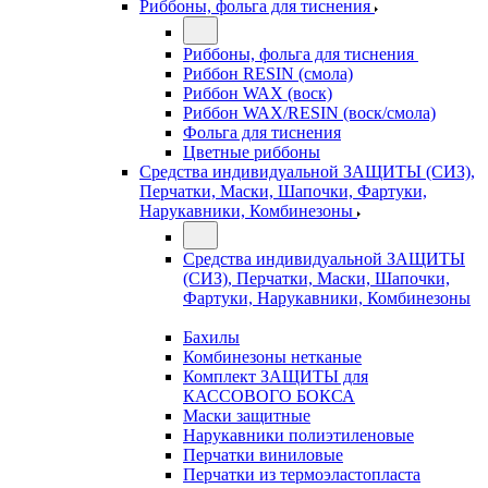
Риббоны, фольга для тиснения
Риббоны, фольга для тиснения
Риббон RESIN (смола)
Риббон WAX (воск)
Риббон WAX/RESIN (воск/смола)
Фольга для тиснения
Цветные риббоны
Средства индивидуальной ЗАЩИТЫ (СИЗ),
Перчатки, Маски, Шапочки, Фартуки,
Нарукавники, Комбинезоны
Средства индивидуальной ЗАЩИТЫ
(СИЗ), Перчатки, Маски, Шапочки,
Фартуки, Нарукавники, Комбинезоны
Бахилы
Комбинезоны нетканые
Комплект ЗАЩИТЫ для
КАССОВОГО БОКСА
Маски защитные
Нарукавники полиэтиленовые
Перчатки виниловые
Перчатки из термоэластопласта