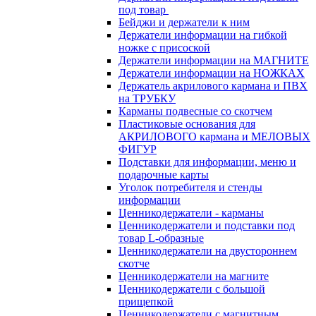
под товар
Бейджи и держатели к ним
Держатели информации на гибкой
ножке с присоской
Держатели информации на МАГНИТЕ
Держатели информации на НОЖКАХ
Держатель акрилового кармана и ПВХ
на ТРУБКУ
Карманы подвесные со скотчем
Пластиковые основания для
АКРИЛОВОГО кармана и МЕЛОВЫХ
ФИГУР
Подставки для информации, меню и
подарочные карты
Уголок потребителя и стенды
информации
Ценникодержатели - карманы
Ценникодержатели и подставки под
товар L-образные
Ценникодержатели на двустороннем
скотче
Ценникодержатели на магните
Ценникодержатели с большой
прищепкой
Ценникодержатели с магнитным