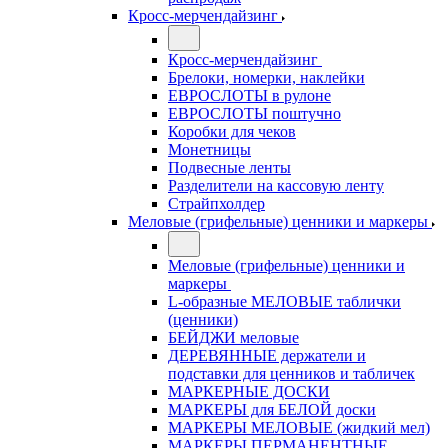
Кросс-мерчендайзинг
Кросс-мерчендайзинг
Брелоки, номерки, наклейки
ЕВРОСЛОТЫ в рулоне
ЕВРОСЛОТЫ поштучно
Коробки для чеков
Монетницы
Подвесные ленты
Разделители на кассовую ленту
Страйпхолдер
Меловые (грифельные) ценники и маркеры
Меловые (грифельные) ценники и
маркеры
L-образные МЕЛОВЫЕ таблички
(ценники)
БЕЙДЖИ меловые
ДЕРЕВЯННЫЕ держатели и
подставки для ценников и табличек
МАРКЕРНЫЕ ДОСКИ
МАРКЕРЫ для БЕЛОЙ доски
МАРКЕРЫ МЕЛОВЫЕ (жидкий мел)
МАРКЕРЫ ПЕРМАНЕНТНЫЕ