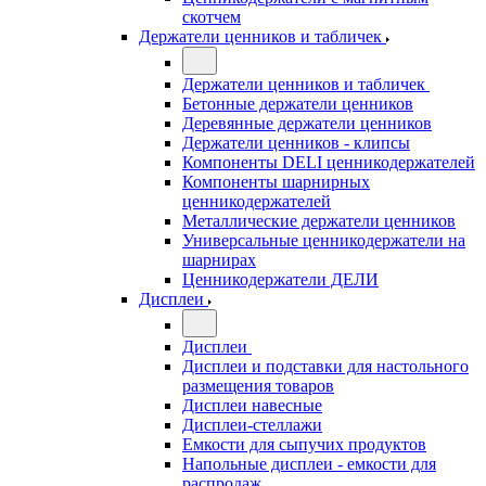
скотчем
Держатели ценников и табличек
Держатели ценников и табличек
Бетонные держатели ценников
Деревянные держатели ценников
Держатели ценников - клипсы
Компоненты DELI ценникодержателей
Компоненты шарнирных
ценникодержателей
Металлические держатели ценников
Универсальные ценникодержатели на
шарнирах
Ценникодержатели ДЕЛИ
Дисплеи
Дисплеи
Дисплеи и подставки для настольного
размещения товаров
Дисплеи навесные
Дисплеи-стеллажи
Емкости для сыпучих продуктов
Напольные дисплеи - емкости для
распродаж