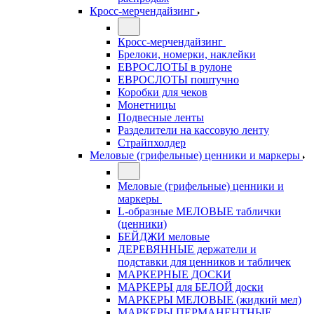
Кросс-мерчендайзинг
Кросс-мерчендайзинг
Брелоки, номерки, наклейки
ЕВРОСЛОТЫ в рулоне
ЕВРОСЛОТЫ поштучно
Коробки для чеков
Монетницы
Подвесные ленты
Разделители на кассовую ленту
Страйпхолдер
Меловые (грифельные) ценники и маркеры
Меловые (грифельные) ценники и
маркеры
L-образные МЕЛОВЫЕ таблички
(ценники)
БЕЙДЖИ меловые
ДЕРЕВЯННЫЕ держатели и
подставки для ценников и табличек
МАРКЕРНЫЕ ДОСКИ
МАРКЕРЫ для БЕЛОЙ доски
МАРКЕРЫ МЕЛОВЫЕ (жидкий мел)
МАРКЕРЫ ПЕРМАНЕНТНЫЕ