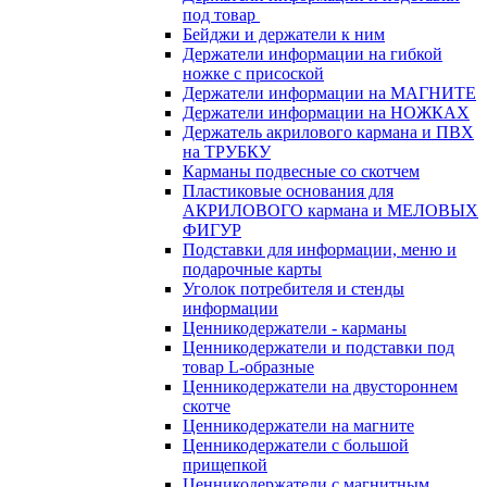
под товар
Бейджи и держатели к ним
Держатели информации на гибкой
ножке с присоской
Держатели информации на МАГНИТЕ
Держатели информации на НОЖКАХ
Держатель акрилового кармана и ПВХ
на ТРУБКУ
Карманы подвесные со скотчем
Пластиковые основания для
АКРИЛОВОГО кармана и МЕЛОВЫХ
ФИГУР
Подставки для информации, меню и
подарочные карты
Уголок потребителя и стенды
информации
Ценникодержатели - карманы
Ценникодержатели и подставки под
товар L-образные
Ценникодержатели на двустороннем
скотче
Ценникодержатели на магните
Ценникодержатели с большой
прищепкой
Ценникодержатели с магнитным