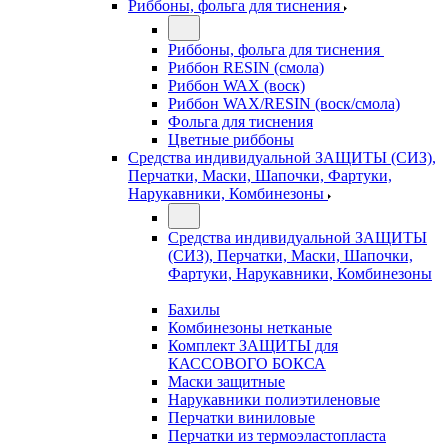
Риббоны, фольга для тиснения
Риббоны, фольга для тиснения
Риббон RESIN (смола)
Риббон WAX (воск)
Риббон WAX/RESIN (воск/смола)
Фольга для тиснения
Цветные риббоны
Средства индивидуальной ЗАЩИТЫ (СИЗ),
Перчатки, Маски, Шапочки, Фартуки,
Нарукавники, Комбинезоны
Средства индивидуальной ЗАЩИТЫ
(СИЗ), Перчатки, Маски, Шапочки,
Фартуки, Нарукавники, Комбинезоны
Бахилы
Комбинезоны нетканые
Комплект ЗАЩИТЫ для
КАССОВОГО БОКСА
Маски защитные
Нарукавники полиэтиленовые
Перчатки виниловые
Перчатки из термоэластопласта