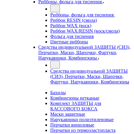
Риббоны, фольга для тиснения
Риббоны, фольга для тиснения
Риббон RESIN (смола)
Риббон WAX (воск)
Риббон WAX/RESIN (воск/смола)
Фольга для тиснения
Цветные риббоны
Средства индивидуальной ЗАЩИТЫ (СИЗ),
Перчатки, Маски, Шапочки, Фартуки,
Нарукавники, Комбинезоны
Средства индивидуальной ЗАЩИТЫ
(СИЗ), Перчатки, Маски, Шапочки,
Фартуки, Нарукавники, Комбинезоны
Бахилы
Комбинезоны нетканые
Комплект ЗАЩИТЫ для
КАССОВОГО БОКСА
Маски защитные
Нарукавники полиэтиленовые
Перчатки виниловые
Перчатки из термоэластопласта