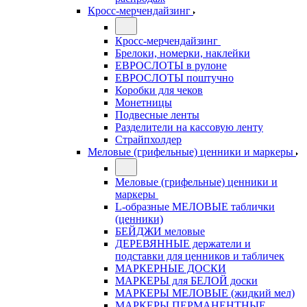
Кросс-мерчендайзинг
Кросс-мерчендайзинг
Брелоки, номерки, наклейки
ЕВРОСЛОТЫ в рулоне
ЕВРОСЛОТЫ поштучно
Коробки для чеков
Монетницы
Подвесные ленты
Разделители на кассовую ленту
Страйпхолдер
Меловые (грифельные) ценники и маркеры
Меловые (грифельные) ценники и
маркеры
L-образные МЕЛОВЫЕ таблички
(ценники)
БЕЙДЖИ меловые
ДЕРЕВЯННЫЕ держатели и
подставки для ценников и табличек
МАРКЕРНЫЕ ДОСКИ
МАРКЕРЫ для БЕЛОЙ доски
МАРКЕРЫ МЕЛОВЫЕ (жидкий мел)
МАРКЕРЫ ПЕРМАНЕНТНЫЕ