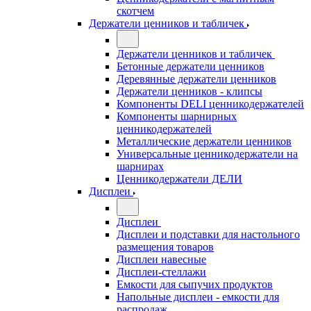
скотчем
Держатели ценников и табличек
Держатели ценников и табличек
Бетонные держатели ценников
Деревянные держатели ценников
Держатели ценников - клипсы
Компоненты DELI ценникодержателей
Компоненты шарнирных
ценникодержателей
Металлические держатели ценников
Универсальные ценникодержатели на
шарнирах
Ценникодержатели ДЕЛИ
Дисплеи
Дисплеи
Дисплеи и подставки для настольного
размещения товаров
Дисплеи навесные
Дисплеи-стеллажи
Емкости для сыпучих продуктов
Напольные дисплеи - емкости для
распродаж