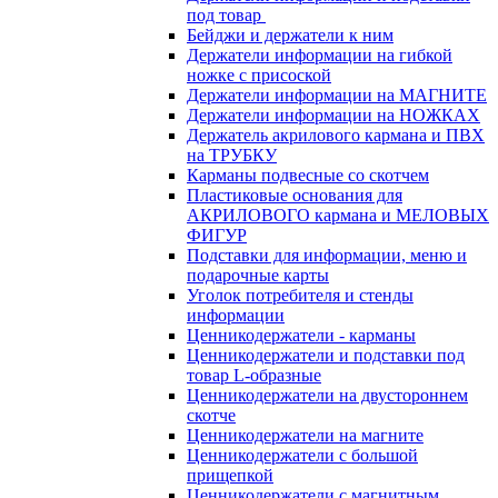
под товар
Бейджи и держатели к ним
Держатели информации на гибкой
ножке с присоской
Держатели информации на МАГНИТЕ
Держатели информации на НОЖКАХ
Держатель акрилового кармана и ПВХ
на ТРУБКУ
Карманы подвесные со скотчем
Пластиковые основания для
АКРИЛОВОГО кармана и МЕЛОВЫХ
ФИГУР
Подставки для информации, меню и
подарочные карты
Уголок потребителя и стенды
информации
Ценникодержатели - карманы
Ценникодержатели и подставки под
товар L-образные
Ценникодержатели на двустороннем
скотче
Ценникодержатели на магните
Ценникодержатели с большой
прищепкой
Ценникодержатели с магнитным