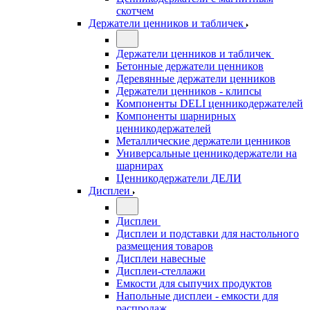
скотчем
Держатели ценников и табличек
Держатели ценников и табличек
Бетонные держатели ценников
Деревянные держатели ценников
Держатели ценников - клипсы
Компоненты DELI ценникодержателей
Компоненты шарнирных
ценникодержателей
Металлические держатели ценников
Универсальные ценникодержатели на
шарнирах
Ценникодержатели ДЕЛИ
Дисплеи
Дисплеи
Дисплеи и подставки для настольного
размещения товаров
Дисплеи навесные
Дисплеи-стеллажи
Емкости для сыпучих продуктов
Напольные дисплеи - емкости для
распродаж