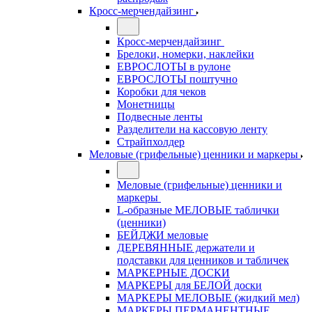
Кросс-мерчендайзинг
Кросс-мерчендайзинг
Брелоки, номерки, наклейки
ЕВРОСЛОТЫ в рулоне
ЕВРОСЛОТЫ поштучно
Коробки для чеков
Монетницы
Подвесные ленты
Разделители на кассовую ленту
Страйпхолдер
Меловые (грифельные) ценники и маркеры
Меловые (грифельные) ценники и
маркеры
L-образные МЕЛОВЫЕ таблички
(ценники)
БЕЙДЖИ меловые
ДЕРЕВЯННЫЕ держатели и
подставки для ценников и табличек
МАРКЕРНЫЕ ДОСКИ
МАРКЕРЫ для БЕЛОЙ доски
МАРКЕРЫ МЕЛОВЫЕ (жидкий мел)
МАРКЕРЫ ПЕРМАНЕНТНЫЕ