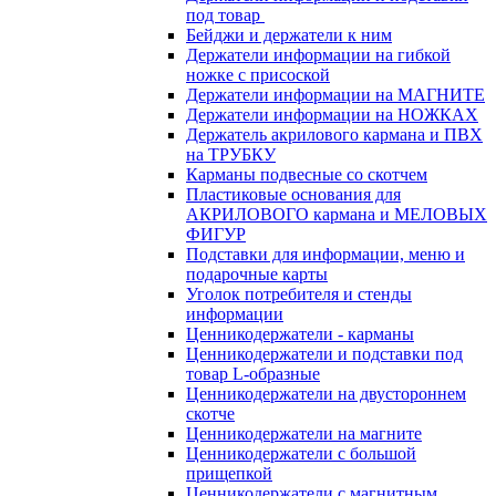
под товар
Бейджи и держатели к ним
Держатели информации на гибкой
ножке с присоской
Держатели информации на МАГНИТЕ
Держатели информации на НОЖКАХ
Держатель акрилового кармана и ПВХ
на ТРУБКУ
Карманы подвесные со скотчем
Пластиковые основания для
АКРИЛОВОГО кармана и МЕЛОВЫХ
ФИГУР
Подставки для информации, меню и
подарочные карты
Уголок потребителя и стенды
информации
Ценникодержатели - карманы
Ценникодержатели и подставки под
товар L-образные
Ценникодержатели на двустороннем
скотче
Ценникодержатели на магните
Ценникодержатели с большой
прищепкой
Ценникодержатели с магнитным