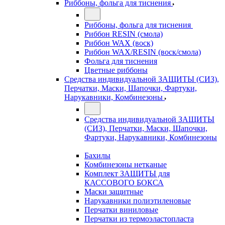
Риббоны, фольга для тиснения
Риббоны, фольга для тиснения
Риббон RESIN (смола)
Риббон WAX (воск)
Риббон WAX/RESIN (воск/смола)
Фольга для тиснения
Цветные риббоны
Средства индивидуальной ЗАЩИТЫ (СИЗ),
Перчатки, Маски, Шапочки, Фартуки,
Нарукавники, Комбинезоны
Средства индивидуальной ЗАЩИТЫ
(СИЗ), Перчатки, Маски, Шапочки,
Фартуки, Нарукавники, Комбинезоны
Бахилы
Комбинезоны нетканые
Комплект ЗАЩИТЫ для
КАССОВОГО БОКСА
Маски защитные
Нарукавники полиэтиленовые
Перчатки виниловые
Перчатки из термоэластопласта