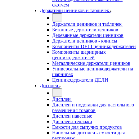
скотчем
Держатели ценников и табличек
Держатели ценников и табличек
Бетонные держатели ценников
Деревянные держатели ценников
Держатели ценников - клипсы
Компоненты DELI ценникодержателей
Компоненты шарнирных
ценникодержателей
Металлические держатели ценников
Универсальные ценникодержатели на
шарнирах
Ценникодержатели ДЕЛИ
Дисплеи
Дисплеи
Дисплеи и подставки для настольного
размещения товаров
Дисплеи навесные
Дисплеи-стеллажи
Емкости для сыпучих продуктов
Напольные дисплеи - емкости для
распродаж