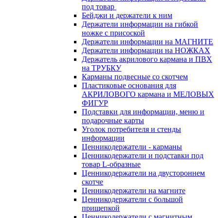
под товар
Бейджи и держатели к ним
Держатели информации на гибкой
ножке с присоской
Держатели информации на МАГНИТЕ
Держатели информации на НОЖКАХ
Держатель акрилового кармана и ПВХ
на ТРУБКУ
Карманы подвесные со скотчем
Пластиковые основания для
АКРИЛОВОГО кармана и МЕЛОВЫХ
ФИГУР
Подставки для информации, меню и
подарочные карты
Уголок потребителя и стенды
информации
Ценникодержатели - карманы
Ценникодержатели и подставки под
товар L-образные
Ценникодержатели на двустороннем
скотче
Ценникодержатели на магните
Ценникодержатели с большой
прищепкой
Ценникодержатели с магнитным