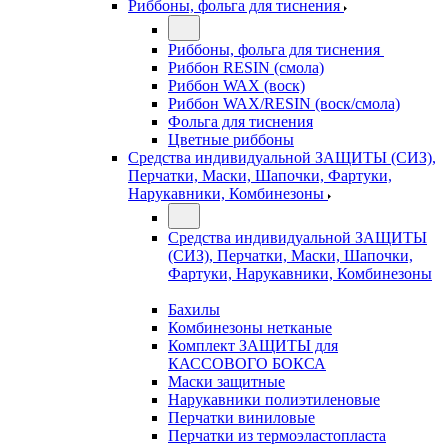
Риббоны, фольга для тиснения
Риббоны, фольга для тиснения
Риббон RESIN (смола)
Риббон WAX (воск)
Риббон WAX/RESIN (воск/смола)
Фольга для тиснения
Цветные риббоны
Средства индивидуальной ЗАЩИТЫ (СИЗ),
Перчатки, Маски, Шапочки, Фартуки,
Нарукавники, Комбинезоны
Средства индивидуальной ЗАЩИТЫ
(СИЗ), Перчатки, Маски, Шапочки,
Фартуки, Нарукавники, Комбинезоны
Бахилы
Комбинезоны нетканые
Комплект ЗАЩИТЫ для
КАССОВОГО БОКСА
Маски защитные
Нарукавники полиэтиленовые
Перчатки виниловые
Перчатки из термоэластопласта