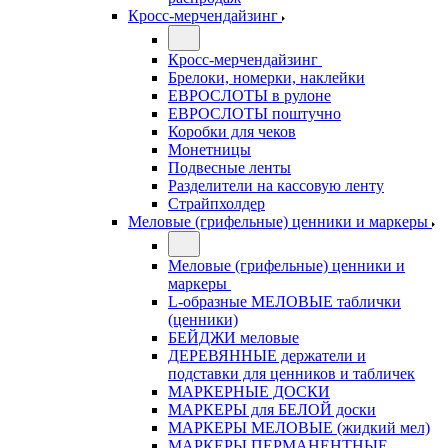
Кросс-мерчендайзинг
Кросс-мерчендайзинг
Брелоки, номерки, наклейки
ЕВРОСЛОТЫ в рулоне
ЕВРОСЛОТЫ поштучно
Коробки для чеков
Монетницы
Подвесные ленты
Разделители на кассовую ленту
Страйпхолдер
Меловые (грифельные) ценники и маркеры
Меловые (грифельные) ценники и
маркеры
L-образные МЕЛОВЫЕ таблички
(ценники)
БЕЙДЖИ меловые
ДЕРЕВЯННЫЕ держатели и
подставки для ценников и табличек
МАРКЕРНЫЕ ДОСКИ
МАРКЕРЫ для БЕЛОЙ доски
МАРКЕРЫ МЕЛОВЫЕ (жидкий мел)
МАРКЕРЫ ПЕРМАНЕНТНЫЕ